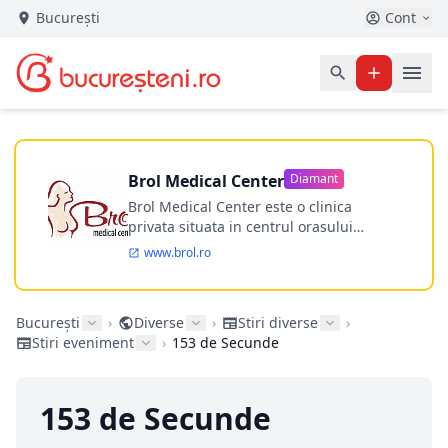
București
Cont
Brol Medical Center
Diamant
Brol Medical Center este o clinica
privata situata in centrul orasului
Timisoara avand o experienta de
www.brol.ro
aproape 21 de ani in chirurgia estetica.
Incepand din anul 2009 clinica isi
desfasoara activitatea intr-un spital
București
›
Diverse
›
Stiri diverse
›
ultramodern.
Stiri eveniment
›
153 de Secunde
153 de Secunde