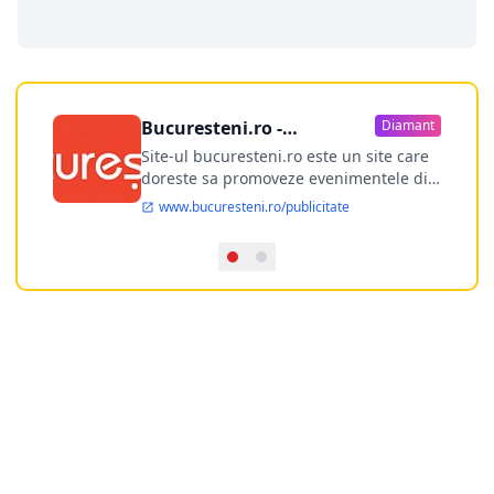
Bucuresteni.ro -
Diamant
publicitate online
Site-ul bucuresteni.ro este un site care
doreste sa promoveze evenimentele din
Bucuresti si nu numai, sa puna la
www.bucuresteni.ro/publicitate
dispozitia utilizatorului cea mai
performanta harta electronica a
Bucuresti-ului, si in acelasi timp sa
ofere posibilitatea firmel...