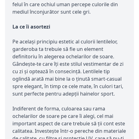
felul în care ochiul uman percepe culorile din
mediul înconjurător sunt cele gri.
La ce îi asortezi
Pe același principiu estetic al culorii lentilelor,
garderoba ta trebuie să fie un element
definitoriu în alegerea ochelarilor de soare.
Gândește-te care îți este stilul vestimentar de zi
cu zi și optează în consecință. Lentilele tip
oglindă arată mai bine la o ținută smart-casual
spre elegant, în timp ce cele mate, în culori tari,
sunt perfecte pentru adepții hainelor sport.
Indiferent de forma, culoarea sau rama
ochelarilor de soare pe care îi alegi, cel mai
important aspect de care trebuie să ții cont este
calitatea. Investește într-o pereche din materiale
de calitate, cu filtre și protecție UV, care să nu-ți