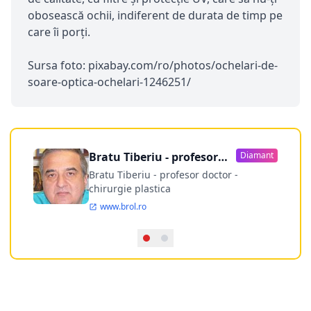
obosească ochii, indiferent de durata de timp pe
care îi porți.
Sursa foto: pixabay.com/ro/photos/ochelari-de-
soare-optica-ochelari-1246251/
Bratu Tiberiu - profesor
Diamant
doctor
Bratu Tiberiu - profesor doctor -
chirurgie plastica
www.brol.ro