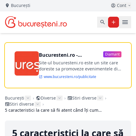
București
Cont
Bucuresteni.ro -
Diamant
publicitate online
Site-ul bucuresteni.ro este un site care
doreste sa promoveze evenimentele din
Bucuresti si nu numai, sa puna la
www.bucuresteni.ro/publicitate
dispozitia utilizatorului cea mai
performanta harta electronica a
Bucuresti-ului, si in acelasi timp sa
București
›
Diverse
›
Stiri diverse
›
ofere posibilitatea firmel...
Stiri diverse
›
5 caracteristici la care să fii atent când îți cumperi ochelari de soare
5 caracteristici la care să