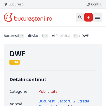
București
Cont
București
›
Afaceri
›
Publicitate
›
DWF
DWF
Gold
Detalii conținut
Categorie
Publicitate
Bucuresti
,
Sectorul 2
,
Strada
Adresă