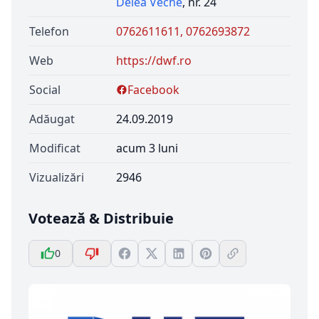
Delea Veche
, nr. 24
Telefon
0762611611, 0762693872
Web
https://dwf.ro
Social
Facebook
Adăugat
24.09.2019
Modificat
acum 3 luni
Vizualizări
2946
Votează & Distribuie
0