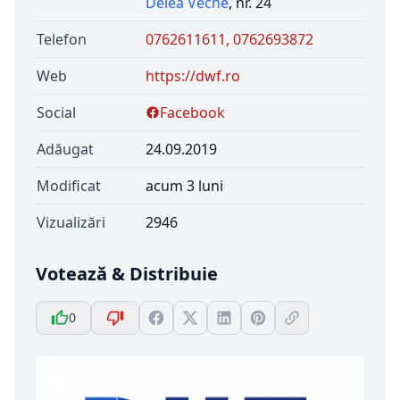
Delea Veche
, nr. 24
Telefon
0762611611, 0762693872
Web
https://dwf.ro
Social
Facebook
Adăugat
24.09.2019
Modificat
acum 3 luni
Vizualizări
2946
Votează & Distribuie
0