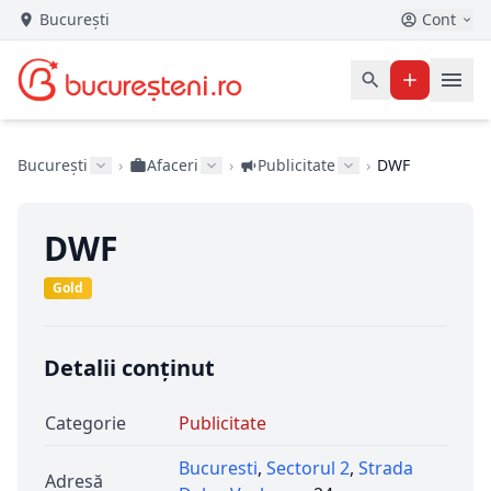
București
Cont
București
›
Afaceri
›
Publicitate
›
DWF
DWF
Gold
Detalii conținut
Categorie
Publicitate
Bucuresti
,
Sectorul 2
,
Strada
Adresă