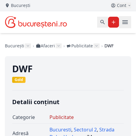
București
Cont
București
›
Afaceri
›
Publicitate
›
DWF
DWF
Gold
Detalii conținut
Categorie
Publicitate
Bucuresti
,
Sectorul 2
,
Strada
Adresă