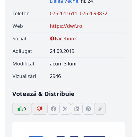
Delea Veche
, nr. 24
Telefon
0762611611, 0762693872
Web
https://dwf.ro
Social
Facebook
Adăugat
24.09.2019
Modificat
acum 3 luni
Vizualizări
2946
Votează & Distribuie
0