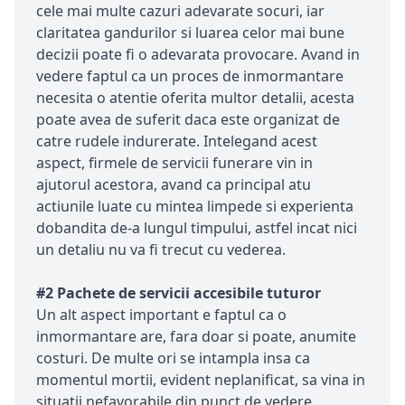
cele mai multe cazuri adevarate socuri, iar
claritatea gandurilor si luarea celor mai bune
decizii poate fi o adevarata provocare. Avand in
vedere faptul ca un proces de inmormantare
necesita o atentie oferita multor detalii, acesta
poate avea de suferit daca este organizat de
catre rudele indurerate. Intelegand acest
aspect, firmele de servicii funerare vin in
ajutorul acestora, avand ca principal atu
actiunile luate cu mintea limpede si experienta
dobandita de-a lungul timpului, astfel incat nici
un detaliu nu va fi trecut cu vederea.
#2 Pachete de servicii accesibile tuturor
Un alt aspect important e faptul ca o
inmormantare are, fara doar si poate, anumite
costuri. De multe ori se intampla insa ca
momentul mortii, evident neplanificat, sa vina in
situatii nefavorabile din punct de vedere