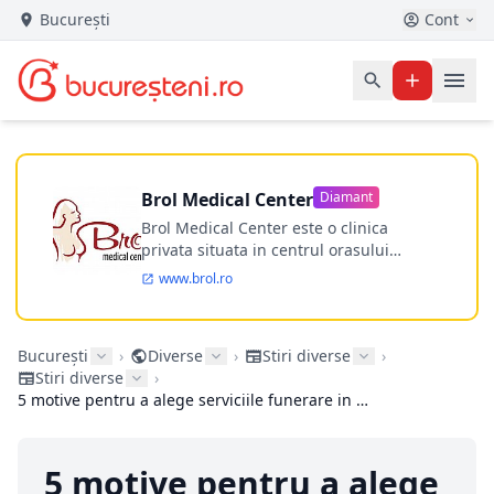
București
Cont
Brol Medical Center
Diamant
Brol Medical Center este o clinica
privata situata in centrul orasului
Timisoara avand o experienta de
www.brol.ro
aproape 21 de ani in chirurgia estetica.
Incepand din anul 2009 clinica isi
desfasoara activitatea intr-un spital
București
›
Diverse
›
Stiri diverse
›
ultramodern.
Stiri diverse
›
5 motive pentru a alege serviciile funerare in cazul unui deces in familie
5 motive pentru a alege