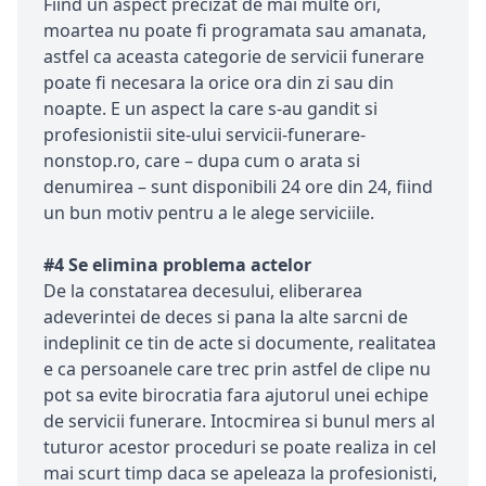
Fiind un aspect precizat de mai multe ori,
moartea nu poate fi programata sau amanata,
astfel ca aceasta categorie de servicii funerare
poate fi necesara la orice ora din zi sau din
noapte. E un aspect la care s-au gandit si
profesionistii site-ului servicii-funerare-
nonstop.ro, care – dupa cum o arata si
denumirea – sunt disponibili 24 ore din 24, fiind
un bun motiv pentru a le alege serviciile.
#4 Se elimina problema actelor
De la constatarea decesului, eliberarea
adeverintei de deces si pana la alte sarcni de
indeplinit ce tin de acte si documente, realitatea
e ca persoanele care trec prin astfel de clipe nu
pot sa evite birocratia fara ajutorul unei echipe
de servicii funerare. Intocmirea si bunul mers al
tuturor acestor proceduri se poate realiza in cel
mai scurt timp daca se apeleaza la profesionisti,