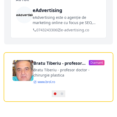
eAdvertising
eAdvertising este o agenție de
marketing online cu focus pe SEO,
care dezvoltă campanii la scara largă
0743243306
e-advertising.co
cu un scop clar: să genereze rezultate
de top business-urilor din online, în
primele poziții din Google.
Bratu Tiberiu - profesor
Diamant
doctor
Bratu Tiberiu - profesor doctor -
chirurgie plastica
www.brol.ro