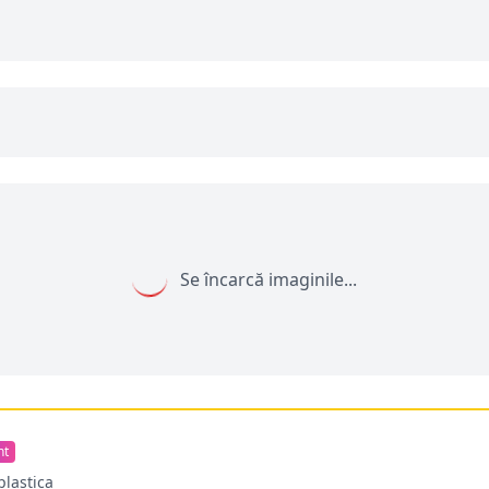
Se încarcă imaginile...
nt
plastica