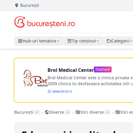
București
Hub-uri tematice
Tip conținut
Categorii
Brol Medical Center
Diamant
Brol Medical Center este o clinica privata 
2009 clinica isi desfasoara activitatea intr
www.brol.ro
București
›
Diverse
›
Stiri diverse
›
Stiri e