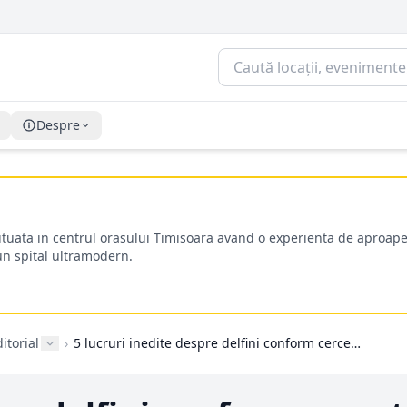
Despre
situata in centrul orasului Timisoara avand o experienta de aproape
-un spital ultramodern.
ditorial
›
5 lucruri inedite despre delfini conform cercetătorilor