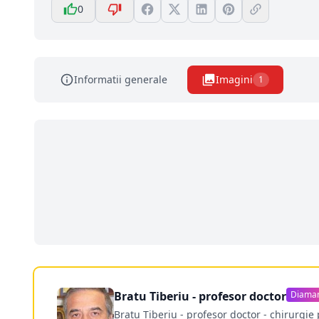
0
Informatii generale
Imagini
1
Bratu Tiberiu - profesor doctor
Diama
Bratu Tiberiu - profesor doctor - chirurgie 