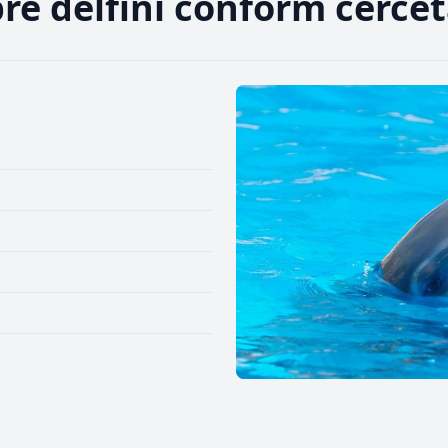
pre delfini conform cercet