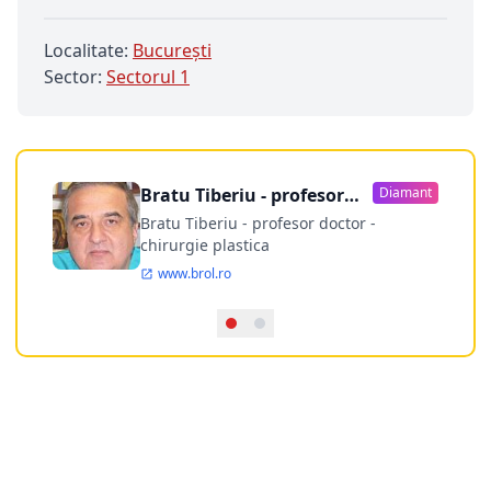
Localitate:
Bucureşti
Sector:
Sectorul 1
Bratu Tiberiu - profesor
Diamant
doctor
Bratu Tiberiu - profesor doctor -
chirurgie plastica
www.brol.ro