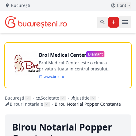
București
Cont
Brol Medical Center
Diamant
Brol Medical Center este o clinica
privata situata in centrul orasului
Timisoara avand o experienta de
www.brol.ro
aproape 21 de ani in chirurgia estetica.
Incepand din anul 2009 clinica isi
desfasoara activitatea intr-un spital
București
›
Societate
›
Justitie
›
ultramodern.
Birouri notariale
›
Birou Notarial Popper Constanta
Birou Notarial Popper