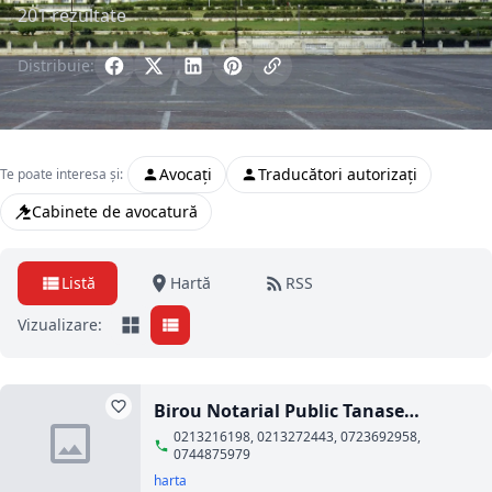
201 rezultate
Distribuie:
Avocați
Traducători autorizați
Te poate interesa și:
Cabinete de avocatură
Listă
Hartă
RSS
Vizualizare:
Birou Notarial Public Tanase
Ortansa Daniela
0213216198, 0213272443, 0723692958,
0744875979
harta