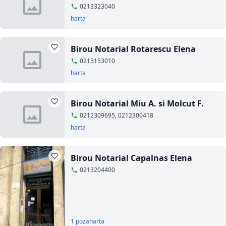
0213323040
harta
Birou Notarial Rotarescu Elena
0213153010
harta
Birou Notarial Miu A. si Molcut F.
0212309695, 0212300418
harta
Birou Notarial Capalnas Elena
0213204400
1 poza
harta