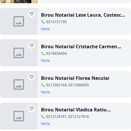
Birou Notarial Lese Laura, Costescu
Elisabeta
0213151735
harta
Birou Notarial Cristache Carmen
Luminita
0216656454
harta
Birou Notarial Florea Neculai
0213302164, 0213306005
harta
Birou Notarial Vladica Ratiu
Gheorghe din Bucuresti
0212129161, 0212127816
harta