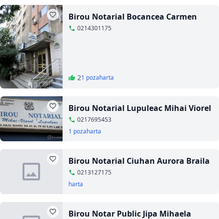
Birou Notarial Bocancea Carmen
0214301175
2
1 poza
harta
Birou Notarial Lupuleac Mihai Viorel
0217695453
1 poza
harta
Birou Notarial Ciuhan Aurora Braila
0213127175
harta
Birou Notar Public Jipa Mihaela