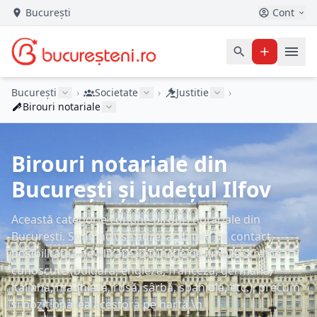
București
Cont
București
›
Societate
›
Justitie
›
Birouri notariale
Birouri notariale din
București și județul Ilfov
Această categorie conține birouri notariale din
București. Sunt incluse adresa, datele de contact,
posibilitatea de filtrare în funcție de limbile străine
cunoscute (bulgară, engleză, franceză, germană,
italiană, maghiară, rusă, sârbă, spaniolă, etc.), precum
și poziționarea acestora pe hartă.\n