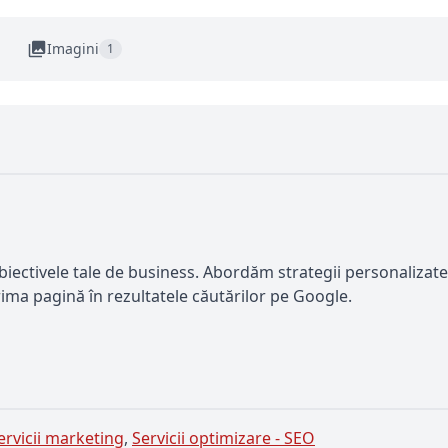
Imagini
1
 obiectivele tale de business. Abordăm strategii personaliza
prima pagină în rezultatele căutărilor pe Google.
ervicii marketing
,
Servicii optimizare - SEO