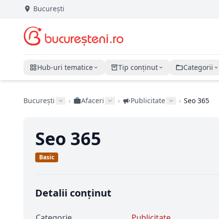
București
Hub-uri tematice
Tip conținut
Categorii
București
›
Afaceri
›
Publicitate
›
Seo 365
Seo 365
Basic
Detalii conținut
Categorie
Publicitate