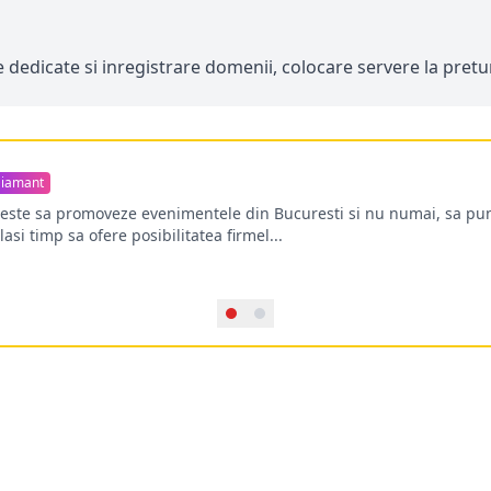
e dedicate si inregistrare domenii, colocare servere la pretu
iamant
oreste sa promoveze evenimentele din Bucuresti si nu numai, sa pun
lasi timp sa ofere posibilitatea firmel...