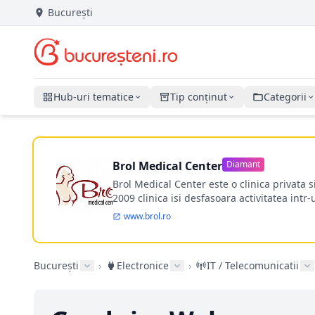
București
Hub-uri tematice
Tip conținut
Categorii
Brol Medical Center
Diamant
Brol Medical Center este o clinica privata 
2009 clinica isi desfasoara activitatea intr
www.brol.ro
București
›
Electronice
›
IT / Telecomunicatii