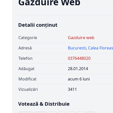
Gazduire Web
Detalii conținut
Categorie
Gazduire web
Adresă
Bucuresti
,
Calea Florea
Telefon
0376448020
Adăugat
28.01.2014
Modificat
acum 6 luni
Vizualizări
3411
Votează & Distribuie