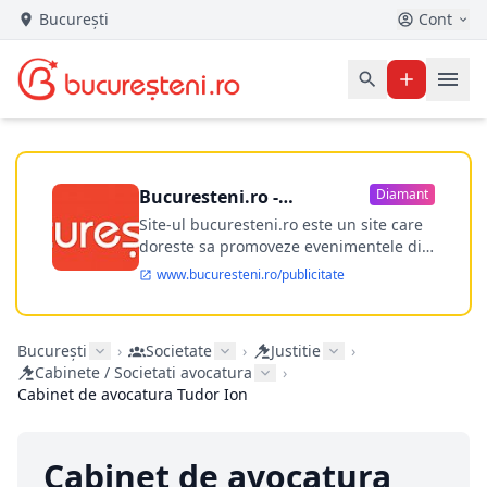
București
Cont
Bucuresteni.ro -
Diamant
publicitate online
Site-ul bucuresteni.ro este un site care
doreste sa promoveze evenimentele din
Bucuresti si nu numai, sa puna la
www.bucuresteni.ro/publicitate
dispozitia utilizatorului cea mai
performanta harta electronica a
Bucuresti-ului, si in acelasi timp sa
București
›
Societate
›
Justitie
›
ofere posibilitatea firmel...
Cabinete / Societati avocatura
›
Cabinet de avocatura Tudor Ion
Cabinet de avocatura