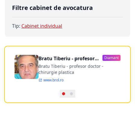
Filtre cabinet de avocatura
Tip:
Cabinet individual
Bratu Tiberiu - profesor
Diamant
doctor
Bratu Tiberiu - profesor doctor -
chirurgie plastica
www.brol.ro