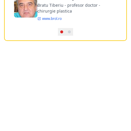
doctor
Bratu Tiberiu - profesor doctor -
chirurgie plastica
www.brol.ro