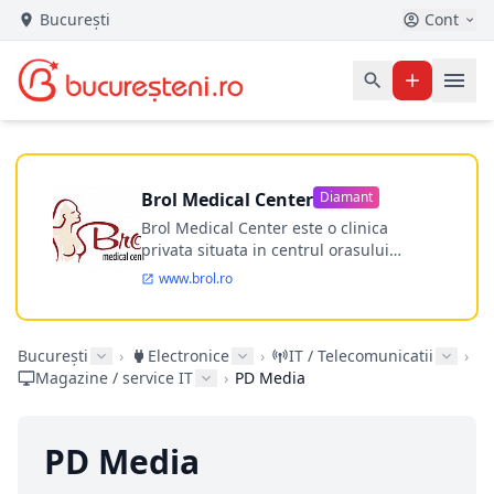
București
Cont
Brol Medical Center
Diamant
Brol Medical Center este o clinica
privata situata in centrul orasului
Timisoara avand o experienta de
www.brol.ro
aproape 21 de ani in chirurgia estetica.
Incepand din anul 2009 clinica isi
desfasoara activitatea intr-un spital
București
›
Electronice
›
IT / Telecomunicatii
›
ultramodern.
Magazine / service IT
›
PD Media
PD Media