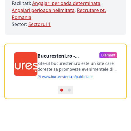
Facilitati:
Angajari perioada determinata
,
Angajari perioada nelimitata
,
Recrutare pt.
Romania
Sector:
Sectorul 1
Bucuresteni.ro -
Diamant
publicitate online
Site-ul bucuresteni.ro este un site care
doreste sa promoveze evenimentele din
Bucuresti si nu numai, sa puna la
www.bucuresteni.ro/publicitate
dispozitia utilizatorului cea mai
performanta harta electronica a
Bucuresti-ului, si in acelasi timp sa
ofere posibilitatea firmel...