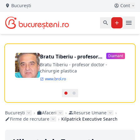
București
Cont
Bratu Tiberiu - profesor
Diamant
doctor
Bratu Tiberiu - profesor doctor -
chirurgie plastica
www.brol.ro
București
›
Afaceri
›
Resurse Umane
›
Firme de recrutare
›
Kilpatrick Executive Search