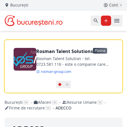
București
Cont
Rosman Talent Solutions
Platina
Rosman Talent Solution - tel.
0723.581.116 - este o companie care
ofera servicii de recrutare si selectie de
rosman-group.com
personal, consiliere in cariera,
administrare si salarizare. ​Cu o
perspectiva noua asupra strategiilor de
recrutare, Rosman reuseste sa atraga
parteneri de business din diferite arii:
București
›
Afaceri
›
Resurse Umane
›
It&tehnologie, inginerie, financiar,
Firme de recrutare
›
ADECCO
logistica, BPO, medical, comercial etc.