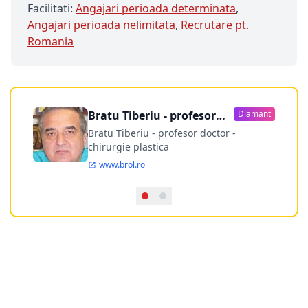
Facilitati:
Angajari perioada determinata
,
Angajari perioada nelimitata
,
Recrutare pt.
Romania
Bratu Tiberiu - profesor
Diamant
doctor
Bratu Tiberiu - profesor doctor -
chirurgie plastica
www.brol.ro