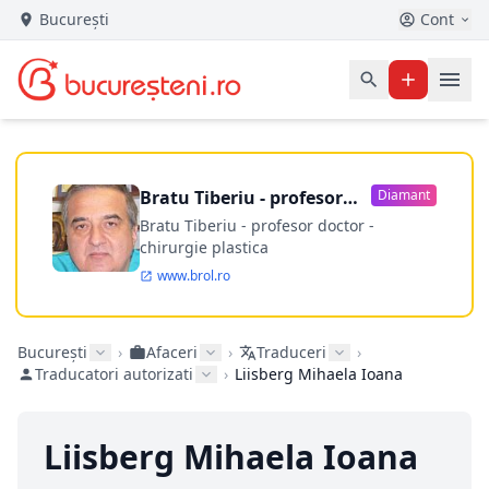
București
Cont
Bratu Tiberiu - profesor
Diamant
doctor
Bratu Tiberiu - profesor doctor -
chirurgie plastica
www.brol.ro
București
›
Afaceri
›
Traduceri
›
Traducatori autorizati
›
Liisberg Mihaela Ioana
Liisberg Mihaela Ioana