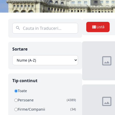
Listă
Sortare
Tip continut
Toate
Persoane
(4389)
Firme/Companii
(34)