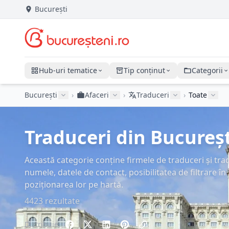
București
Hub-uri tematice
Tip conținut
Categorii
București
›
Afaceri
›
Traduceri
›
Toate
Traduceri din București
Această categorie conține firmele de traduceri și trad
numele, datele de contact, posibilitatea de filtrare în 
poziționarea lor pe hartă.
4423 rezultate
Distribuie: