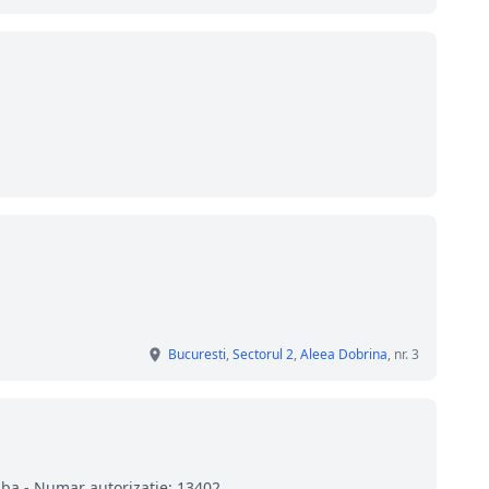
Bucuresti
,
Sectorul 2
,
Aleea Dobrina
, nr. 3
aba - Numar autorizatie: 13402