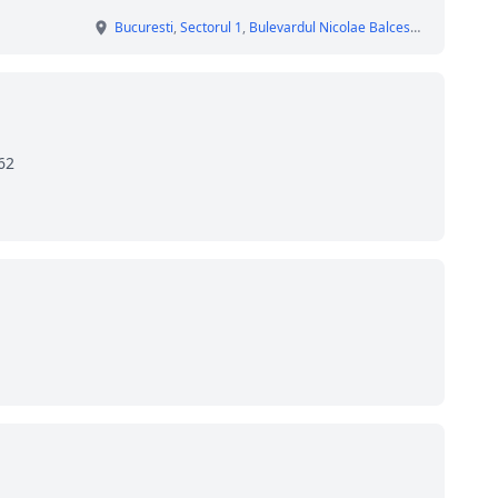
Bucuresti
,
Sectorul 1
,
Bulevardul Nicolae Balcescu
, nr. 18
62