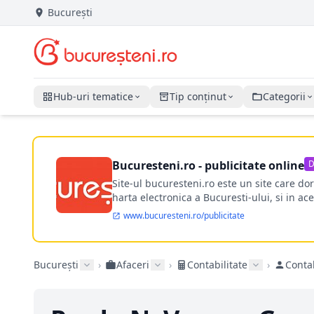
București
Hub-uri tematice
Tip conținut
Categorii
Bucuresteni.ro - publicitate online
D
Site-ul bucuresteni.ro este un site care d
harta electronica a Bucuresti-ului, si in ace
www.bucuresteni.ro/publicitate
București
›
Afaceri
›
Contabilitate
›
Contab