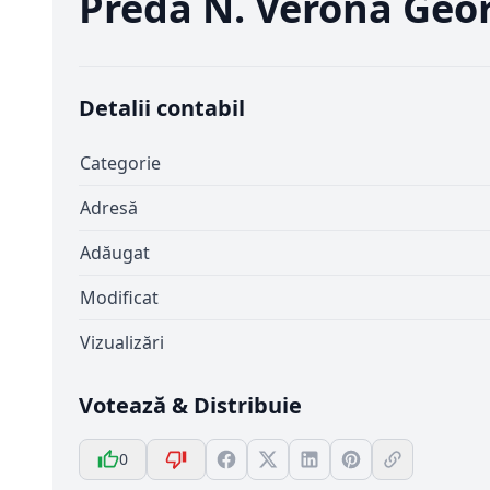
Preda N. Verona Geo
Detalii contabil
Categorie
Adresă
Adăugat
Modificat
Vizualizări
Votează & Distribuie
0