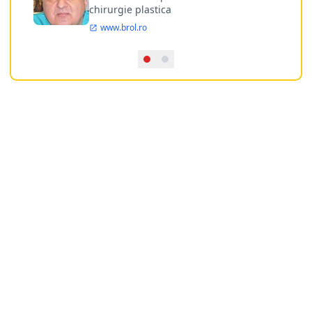
chirurgie plastica
www.brol.ro