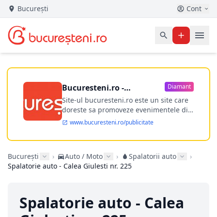
București
Cont
Bucuresteni.ro -
Diamant
publicitate online
Site-ul bucuresteni.ro este un site care
doreste sa promoveze evenimentele din
Bucuresti si nu numai, sa puna la
www.bucuresteni.ro/publicitate
dispozitia utilizatorului cea mai
performanta harta electronica a
Bucuresti-ului, si in acelasi timp sa
București
›
Auto / Moto
›
Spalatorii auto
›
ofere posibilitatea firmel...
Spalatorie auto - Calea Giulesti nr. 225
Spalatorie auto - Calea