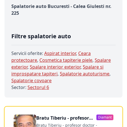
Spalatorie auto Bucuresti - Calea Giulesti nr.
225
Filtre spalatorie auto
Servicii oferite:
Aspirat interior
,
Ceara
protectoare
,
Cosmetica tapiterie piele
,
Spalare
exterior
,
Spalare interior exterior
,
Spalare si
improspatare tapiteri
,
Spalatorie autoturisme
,
Spalatorie covoare
Sector:
Sectorul 6
Bratu Tiberiu - profesor
Diamant
doctor
Bratu Tiberiu - profesor doctor -