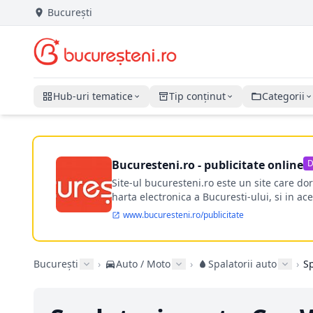
București
Hub-uri tematice
Tip conținut
Categorii
Bucuresteni.ro - publicitate online
D
Site-ul bucuresteni.ro este un site care d
harta electronica a Bucuresti-ului, si in ace
www.bucuresteni.ro/publicitate
București
›
Auto / Moto
›
Spalatorii auto
›
Sp