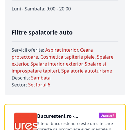
Luni - Sambata: 9:00 - 20:00
Filtre spalatorie auto
Servicii oferite:
Aspirat interior
,
Ceara
protectoare
,
Cosmetica tapiterie piele
,
Spalare
exterior
,
Spalare interior exterior
,
Spalare si
improspatare tapiteri
,
Spalatorie autoturisme
Deschis:
Sambata
Sector:
Sectorul 6
Bucuresteni.ro -
Diamant
publicitate online
Site-ul bucuresteni.ro este un site care
doreste sa promoveze evenimentele din