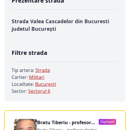
Prezentare strada
Strada Valea Cascadelor din Bucuresti
judetul București
Filtre strada
Tip artera:
Strada
Cartier:
Militari
Localitate:
Bucureşti
Sector:
Sectorul 6
Bratu Tiberiu - profesor
Diamant
doctor
Bratu Tiberiu - profesor doctor -