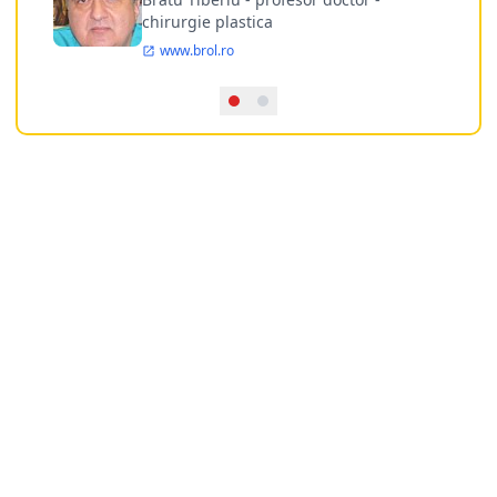
chirurgie plastica
www.brol.ro