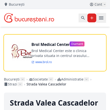
București
Cont
Brol Medical Center
Diamant
Brol Medical Center este o clinica
privata situata in centrul orasului
Timisoara avand o experienta de
www.brol.ro
aproape 21 de ani in chirurgia estetica.
Incepand din anul 2009 clinica isi
desfasoara activitatea intr-un spital
București
›
Societate
›
Administratie
›
ultramodern.
Strazi
›
Strada Valea Cascadelor
Strada Valea Cascadelor