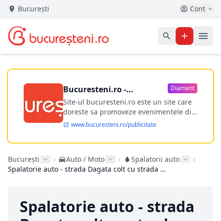
București
Cont
Bucuresteni.ro -
Diamant
publicitate online
Site-ul bucuresteni.ro este un site care
doreste sa promoveze evenimentele din
Bucuresti si nu numai, sa puna la
www.bucuresteni.ro/publicitate
dispozitia utilizatorului cea mai
performanta harta electronica a
Bucuresti-ului, si in acelasi timp sa
București
›
Auto / Moto
›
Spalatorii auto
›
ofere posibilitatea firmel...
Spalatorie auto - strada Dagata colt cu strada Dezrobirii
Spalatorie auto - strada