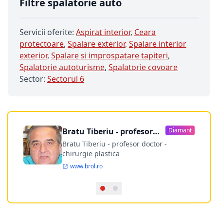
Filtre spalatorie auto
Servicii oferite:
Aspirat interior
,
Ceara
protectoare
,
Spalare exterior
,
Spalare interior
exterior
,
Spalare si improspatare tapiteri
,
Spalatorie autoturisme
,
Spalatorie covoare
Sector:
Sectorul 6
Bratu Tiberiu - profesor
Diamant
doctor
Bratu Tiberiu - profesor doctor -
chirurgie plastica
www.brol.ro