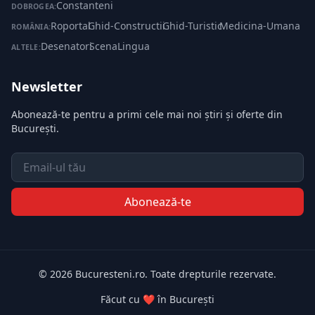
Constanteni
DOBROGEA:
Roportal
·
Ghid-Constructii
·
Ghid-Turistic
·
Medicina-Umana
ROMÂNIA:
Desenatori
·
ScenaLingua
ALTELE:
Newsletter
Abonează-te pentru a primi cele mai noi știri și oferte din
București.
Email
Abonează-te
© 2026 Bucuresteni.ro. Toate drepturile rezervate.
Făcut cu ❤️ în București