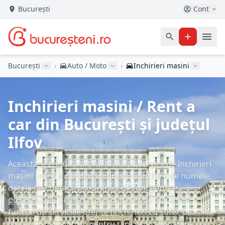
București
Cont
București
›
Auto / Moto
›
Inchirieri masini
Inchirieri masini / Rent a
car din București și județul
Ilfov
Această secțiune conține firme cu servicii de închirieri
mașini - rent a car din București. Sunt incluse numele,
datele de contact, programul de funcționare,
poziționarea pe hartă, posibilitatea de filtrare în
funcție de serviciile oferite (închirieri cu șofer, de
limuzine, microbuze, pentru țară sau străinătate, cu