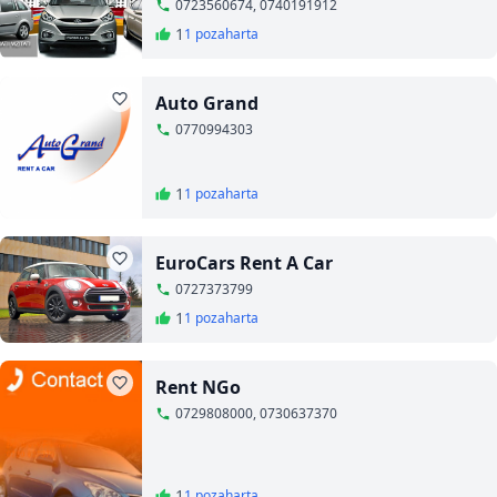
0723560674, 0740191912
1
1 poza
harta
Auto Grand
0770994303
1
1 poza
harta
EuroCars Rent A Car
0727373799
1
1 poza
harta
Rent NGo
0729808000, 0730637370
1
1 poza
harta