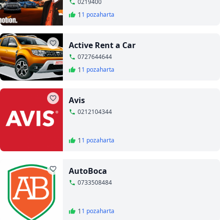
0219400
1
1 poza
harta
Active Rent a Car
0727644644
1
1 poza
harta
Avis
0212104344
1
1 poza
harta
AutoBoca
0733508484
1
1 poza
harta