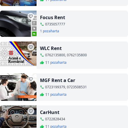
Focus Rent
0735057777
1 poza
harta
WLC Rent
0762135800, 0762135800
1
1 poza
harta
MGF Rent a Car
0723199379, 0723508531
1
1 poza
harta
CarHunt
0722828434
1
1 poza
harta