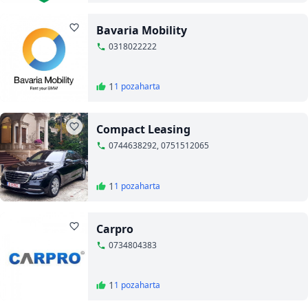
Bavaria Mobility
0318022222
1
1 poza
harta
Compact Leasing
0744638292, 0751512065
1
1 poza
harta
Carpro
0734804383
1
1 poza
harta