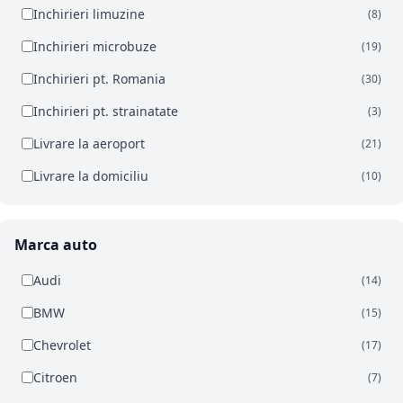
Inchirieri limuzine
(8)
Inchirieri microbuze
(19)
Inchirieri pt. Romania
(30)
Inchirieri pt. strainatate
(3)
Livrare la aeroport
(21)
Livrare la domiciliu
(10)
Marca auto
Audi
(14)
BMW
(15)
Chevrolet
(17)
Citroen
(7)