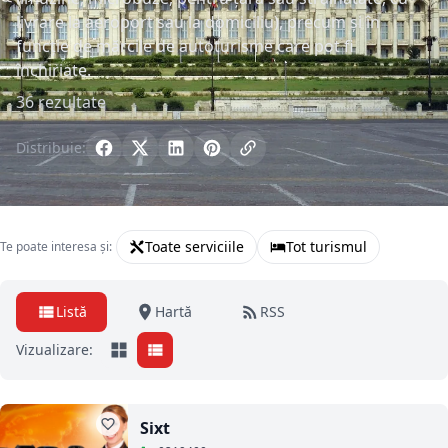
livrare la aeroport sau la domiciliu), precum și în
funcție de mărcile de autoturisme care pot fi
închiriate.
36 rezultate
Distribuie:
Toate serviciile
Tot turismul
Te poate interesa și:
Listă
Hartă
RSS
Vizualizare:
Sixt