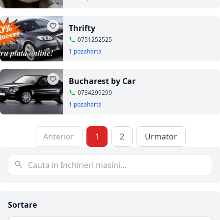
Thrifty
0751252525
1 poza
harta
Bucharest by Car
0734299299
1 poza
harta
Anterior
1
2
Urmator
Sortare