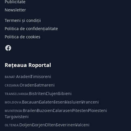
Publicitate
Newsletter
Termeni și condiții
Politica de confidențialitate
Politica de cookies
Rețeaua Roportal
Aradeni
·
Timisoreni
BANAT:
Oradeni
·
Satmareni
CRIȘANA:
Bistriteni
·
Clujeni
·
Sibieni
TRANSILVANIA:
Bacauani
·
Galateni
·
Ieseni
·
Vasluieni
·
Vranceni
MOLDOVA:
Braileni
·
Buzoieni
·
Calaraseni
·
Pitesteni
·
Ploiesteni
·
MUNTENIA:
Targovisteni
Doljeni
·
Gorjeni
·
Olteni
·
Severineni
·
Valceni
OLTENIA: