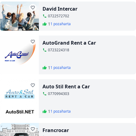
David Intercar
0722572702
1
1 poza
harta
AutoGrand Rent a Car
0723224318
1
1 poza
harta
Auto Stil Rent a Car
0770994303
1
1 poza
harta
Francrocar