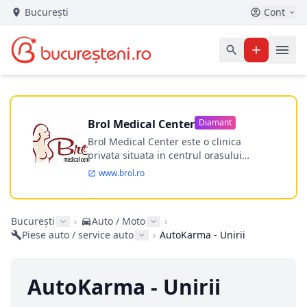
București
Cont
Brol Medical Center
Diamant
Brol Medical Center este o clinica
privata situata in centrul orasului
Timisoara avand o experienta de
www.brol.ro
aproape 21 de ani in chirurgia estetica.
Incepand din anul 2009 clinica isi
desfasoara activitatea intr-un spital
București
›
Auto / Moto
›
ultramodern.
Piese auto / service auto
›
AutoKarma - Unirii
AutoKarma - Unirii