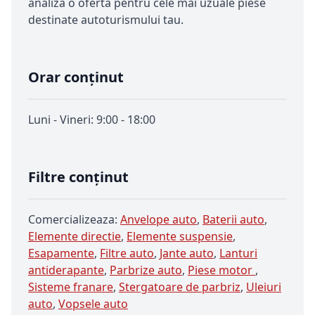
analiza o oferta pentru cele mai uzuale piese
destinate autoturismului tau.
Orar conținut
Luni - Vineri: 9:00 - 18:00
Filtre conținut
Comercializeaza:
Anvelope auto
,
Baterii auto
,
Elemente directie
,
Elemente suspensie
,
Esapamente
,
Filtre auto
,
Jante auto
,
Lanturi
antiderapante
,
Parbrize auto
,
Piese motor
,
Sisteme franare
,
Stergatoare de parbriz
,
Uleiuri
auto
,
Vopsele auto