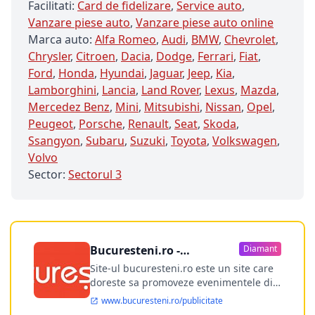
Facilitati:
Card de fidelizare
,
Service auto
,
Vanzare piese auto
,
Vanzare piese auto online
Marca auto:
Alfa Romeo
,
Audi
,
BMW
,
Chevrolet
,
Chrysler
,
Citroen
,
Dacia
,
Dodge
,
Ferrari
,
Fiat
,
Ford
,
Honda
,
Hyundai
,
Jaguar
,
Jeep
,
Kia
,
Lamborghini
,
Lancia
,
Land Rover
,
Lexus
,
Mazda
,
Mercedez Benz
,
Mini
,
Mitsubishi
,
Nissan
,
Opel
,
Peugeot
,
Porsche
,
Renault
,
Seat
,
Skoda
,
Ssangyon
,
Subaru
,
Suzuki
,
Toyota
,
Volkswagen
,
Volvo
Sector:
Sectorul 3
Bucuresteni.ro -
Diamant
publicitate online
Site-ul bucuresteni.ro este un site care
doreste sa promoveze evenimentele din
Bucuresti si nu numai, sa puna la
www.bucuresteni.ro/publicitate
dispozitia utilizatorului cea mai