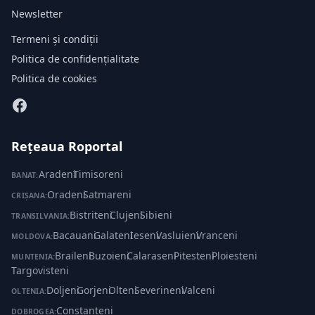
Newsletter
Termeni și condiții
Politica de confidențialitate
Politica de cookies
Rețeaua Roportal
Aradeni
·
Timisoreni
BANAT:
Oradeni
·
Satmareni
CRIȘANA:
Bistriteni
·
Clujeni
·
Sibieni
TRANSILVANIA:
Bacauani
·
Galateni
·
Ieseni
·
Vasluieni
·
Vranceni
MOLDOVA:
Braileni
·
Buzoieni
·
Calaraseni
·
Pitesteni
·
Ploiesteni
·
MUNTENIA:
Targovisteni
Doljeni
·
Gorjeni
·
Olteni
·
Severineni
·
Valceni
OLTENIA:
Constanteni
DOBROGEA: