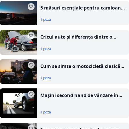
5 măsuri esențiale pentru camioane
mai eficiente
1 poza
Cricul auto și diferența dintre o
oprire scurtă și o problemă care îți
1 poza
strică ziua
Cum se simte o motocicletă clasică
modernă în traficul urban
1 poza
Mașini second hand de vânzare în
România, cum găsești cele mai bune
oferte online
1 poza