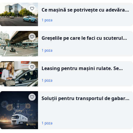
Ce mașină se potrivește cu adevărat
în București: criterii practice înainte
1 poza
de cumpărare
Greșelile pe care le faci cu scuterul
electric fără să știi că le faci
1 poza
Leasing pentru mașini rulate. Se
poate cu adevărat și când îți
1 poza
convine?
Soluții pentru transportul de gabarit
depășit
1 poza