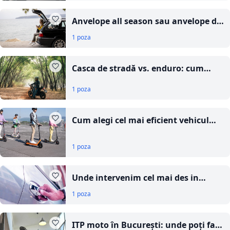
Anvelope all season sau anvelope de
vară: ce alegi pentru drumul spre
1 poza
mare
Casca de stradă vs. enduro: cum
alegi echipamentul potrivit pentru
1 poza
off-road în 2026? TOP 7 modele
pentru trasee mixte
Cum alegi cel mai eficient vehicul
electric pentru drumuri scurte:
ghidul complet al autonomiei și
1 poza
costurilor zilnice
Unde intervenim cel mai des in
Bucuresti. Top zone cu blocaje auto
1 poza
pe sectoare
ITP moto în București: unde poți face