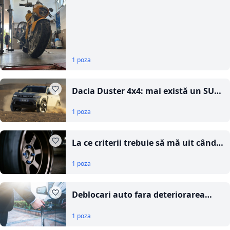
rapid verificarea motocicletei în
zona Uverturii
1 poza
Dacia Duster 4x4: mai există un SUV
atât de capabil la acest preț în 2026
1 poza
și de ce devine una dintre cele mai
căutate automobile second hand
La ce criterii trebuie să mă uit când
aleg un magazin online de anvelope
1 poza
și jante?
Deblocari auto fara deteriorarea
masinii: ce trebuie sa stii
1 poza