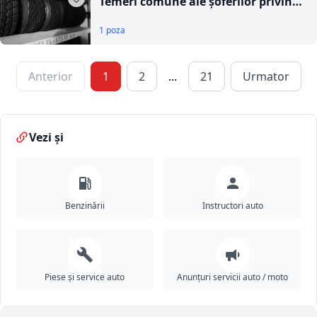
Temeri comune ale șoferilor privind
utilizarea anvelopelor all season și
1 poza
cum să le depășești
Anterior
1
2
...
21
Urmator
Vezi și
Benzinării
Instructori auto
Piese și service auto
Anunțuri servicii auto / moto