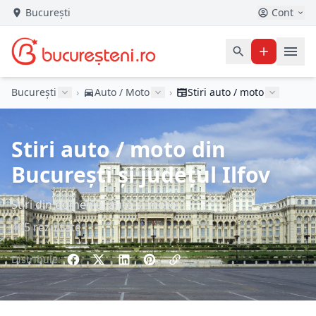
București
Cont
București
›
Auto / Moto
›
Stiri auto / moto
Stiri auto / moto din
București și județul Ilfov
Știri din domeniul auto și moto
405 rezultate
Distribuie: