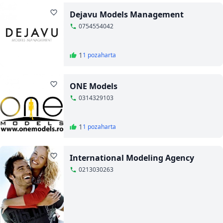
Dejavu Models Management
0754554042
1
1 poza
harta
ONE Models
0314329103
1
1 poza
harta
International Modeling Agency
0213030263