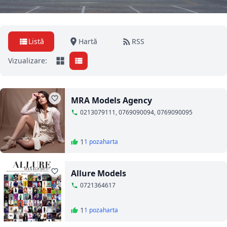
Listă
Hartă
RSS
Vizualizare:
MRA Models Agency
0213079111, 0769090094, 0769090095
1
1 poza
harta
Allure Models
0721364617
1
1 poza
harta