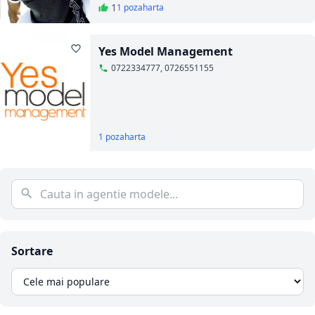
1
1 poza
harta
Yes Model Management
0722334777, 0726551155
1 poza
harta
Sortare