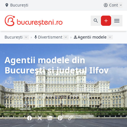
București
Cont
București
›
Divertisment
›
Agentii modele
Agentii modele din
București și județul Ilfov
Această secțiune conține agenții de modele din
București. Sunt incluse numele, adresa, serviciile
oferite și poziționarea acestora pe hartă.
6 rezultate
Distribuie: