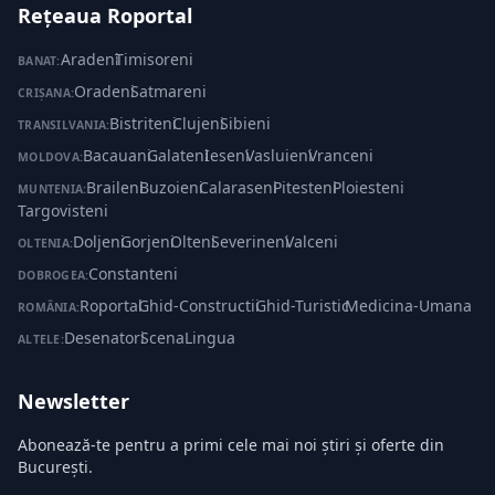
Rețeaua Roportal
Aradeni
·
Timisoreni
BANAT:
Oradeni
·
Satmareni
CRIȘANA:
Bistriteni
·
Clujeni
·
Sibieni
TRANSILVANIA:
Bacauani
·
Galateni
·
Ieseni
·
Vasluieni
·
Vranceni
MOLDOVA:
Braileni
·
Buzoieni
·
Calaraseni
·
Pitesteni
·
Ploiesteni
·
MUNTENIA:
Targovisteni
Doljeni
·
Gorjeni
·
Olteni
·
Severineni
·
Valceni
OLTENIA:
Constanteni
DOBROGEA:
Roportal
·
Ghid-Constructii
·
Ghid-Turistic
·
Medicina-Umana
ROMÂNIA:
Desenatori
·
ScenaLingua
ALTELE:
Newsletter
Abonează-te pentru a primi cele mai noi știri și oferte din
București.