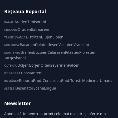
Rețeaua Roportal
Aradeni
·
Timisoreni
BANAT:
Oradeni
·
Satmareni
CRIȘANA:
Bistriteni
·
Clujeni
·
Sibieni
TRANSILVANIA:
Bacauani
·
Galateni
·
Ieseni
·
Vasluieni
·
Vranceni
MOLDOVA:
Braileni
·
Buzoieni
·
Calaraseni
·
Pitesteni
·
Ploiesteni
·
MUNTENIA:
Targovisteni
Doljeni
·
Gorjeni
·
Olteni
·
Severineni
·
Valceni
OLTENIA:
Constanteni
DOBROGEA:
Roportal
·
Ghid-Constructii
·
Ghid-Turistic
·
Medicina-Umana
ROMÂNIA:
Desenatori
·
ScenaLingua
ALTELE:
Newsletter
Abonează-te pentru a primi cele mai noi știri și oferte din