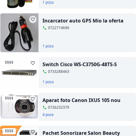
1 poza
Incarcator auto GPS Mio la oferta
0722719696
1 poza
$$$$
Switch Cisco WS-C3750G-48TS-S
0733288463
1 poza
$$$$
Aparat foto Canon IXUS 105 nou
0726232379
4 poze
$$$$
Pachet Sonorizare Salon Beauty