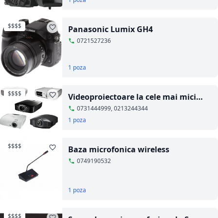
$$$$
Panasonic Lumix GH4
0721527236
1 poza
$$$$
Videoproiectoare la cele mai mici
preturi
0731444999, 0213244344
1 poza
$$$$
Baza microfonica wireless
0749190532
1 poza
$$$$