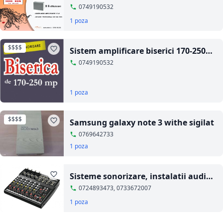
0749190532
1 poza
$$$$
Sistem amplificare biserici 170-250
mp
0749190532
1 poza
$$$$
Samsung galaxy note 3 withe sigilat
0769642733
1 poza
Sisteme sonorizare, instalatii audio
pentru biserici
0724893473, 0733672007
1 poza