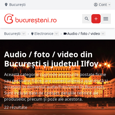
București
Cont
București
›
Electronice
›
Audio / foto / video
Audio / foto / video din
București și județul Ilfov
Această categorie cuprinde anunțurile postate firme
sau persoane fizice care comercializează aparatură și
accesorii în domeniul audio/foto/video în București.
Sunt incluse date de contact, detaliile tehnice ale
produselor, precum și poze ale acestora.
22 rezultate