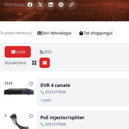
Distribuie:
Știri tehnologie
Tot shoppingul
Te poate interesa și:
Listă
RSS
Vizualizare:
$$$$
DVR 4 canale
0721277034
1 poza
$
PoE injector/spliter
0721277034