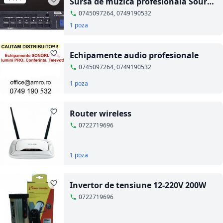
Sursa de muzica profesionala Source
Proel
0745097264, 0749190532
1 poza
Echipamente audio profesionale
0745097264, 0749190532
1 poza
Router wireless
0722719696
1 poza
Invertor de tensiune 12-220V 200W
0722719696