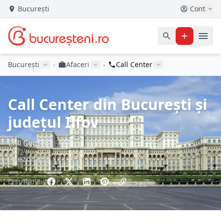
București
Cont
București
›
Afaceri
›
Call Center
Call Center din București și
județul Ilfov
Call Center
0 rezultate
Distribuie: