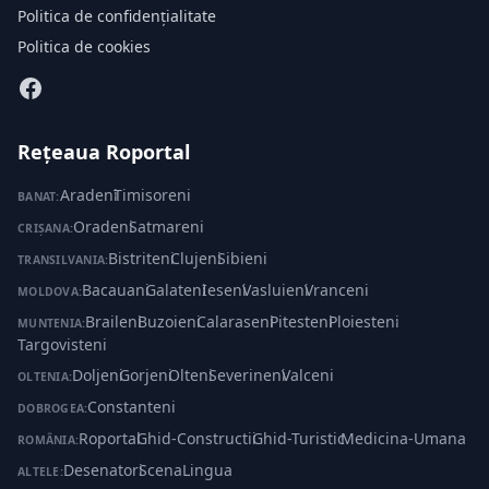
Politica de confidențialitate
Politica de cookies
Rețeaua Roportal
Aradeni
·
Timisoreni
BANAT:
Oradeni
·
Satmareni
CRIȘANA:
Bistriteni
·
Clujeni
·
Sibieni
TRANSILVANIA:
Bacauani
·
Galateni
·
Ieseni
·
Vasluieni
·
Vranceni
MOLDOVA:
Braileni
·
Buzoieni
·
Calaraseni
·
Pitesteni
·
Ploiesteni
·
MUNTENIA:
Targovisteni
Doljeni
·
Gorjeni
·
Olteni
·
Severineni
·
Valceni
OLTENIA:
Constanteni
DOBROGEA:
Roportal
·
Ghid-Constructii
·
Ghid-Turistic
·
Medicina-Umana
ROMÂNIA:
Desenatori
·
ScenaLingua
ALTELE: