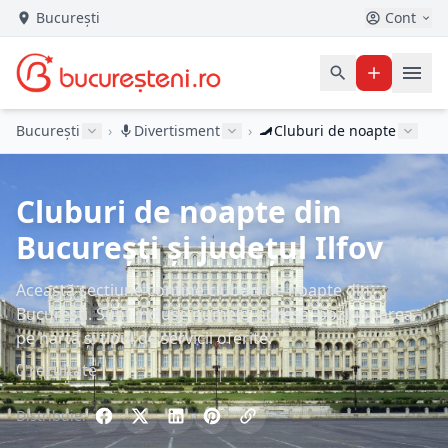
București
Cont
București
›
Divertisment
›
Cluburi de noapte
Cluburi de noapte din
București și județul Ilfov
Această secțiune conține cluburi de noapte din
București. Sunt incluse numele, adresa, poziționarea
pe hartă și tipul de servicii oferite.
0 rezultate
Distribuie: