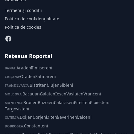
Termeni și condiții
Politica de confidențialitate
Politica de cookies
Rețeaua Roportal
Aradeni
·
Timisoreni
BANAT:
Oradeni
·
Satmareni
CRIȘANA:
Bistriteni
·
Clujeni
·
Sibieni
TRANSILVANIA:
Bacauani
·
Galateni
·
Ieseni
·
Vasluieni
·
Vranceni
MOLDOVA:
Braileni
·
Buzoieni
·
Calaraseni
·
Pitesteni
·
Ploiesteni
·
MUNTENIA:
Targovisteni
Doljeni
·
Gorjeni
·
Olteni
·
Severineni
·
Valceni
OLTENIA:
Constanteni
DOBROGEA: