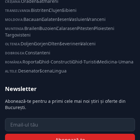
Oradeni
·
Satmareni
CRIȘANA:
Bistriteni
·
Clujeni
·
Sibieni
TRANSILVANIA:
Bacauani
·
Galateni
·
Ieseni
·
Vasluieni
·
Vranceni
MOLDOVA:
Braileni
·
Buzoieni
·
Calaraseni
·
Pitesteni
·
Ploiesteni
·
MUNTENIA:
Targovisteni
Doljeni
·
Gorjeni
·
Olteni
·
Severineni
·
Valceni
OLTENIA:
Constanteni
DOBROGEA:
Roportal
·
Ghid-Constructii
·
Ghid-Turistic
·
Medicina-Umana
ROMÂNIA:
Desenatori
·
ScenaLingua
ALTELE:
Newsletter
Abonează-te pentru a primi cele mai noi știri și oferte din
București.
Email