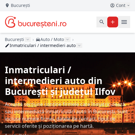
București
Cont
București
›
Auto / Moto
›
Inmatriculari / intermedieri auto
Inmatriculari /
intermedieri auto din
București și județul Ilfov
Această secțiune conține firmele care înmatriculează
sau intermediază înmatriculări auto în București. Sunt
incluse numele firmei, datele de contact, tipul de
servicii oferite și poziționarea pe hartă.