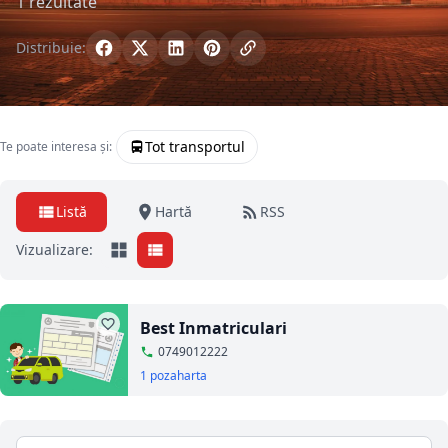
1 rezultate
Distribuie:
Tot transportul
Te poate interesa și:
Listă
Hartă
RSS
Vizualizare:
Best Inmatriculari
0749012222
1 poza
harta