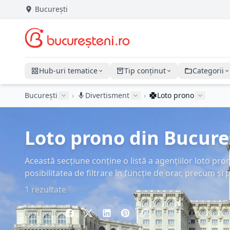
București
Hub-uri tematice
Tip conținut
Categorii
București
›
Divertisment
›
Loto prono
Loto prono din Bucureșt
Această secțiune conține o listă a agențiilor loto pr
posibilitatea de filtrare în funcție de orar, precum și
1 rezultate
Distribuie: