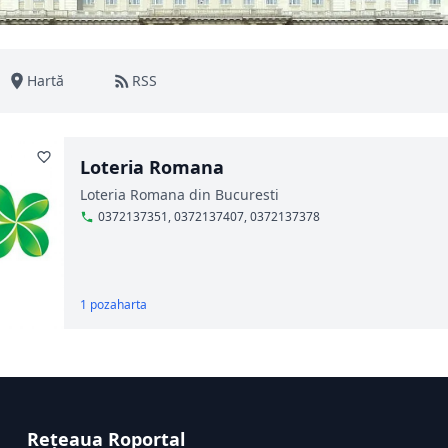
Hartă
RSS
Loteria Romana
Loteria Romana din Bucuresti
0372137351, 0372137407, 0372137378
1 poza
harta
Rețeaua Roportal