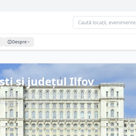
Despre
i și județul Ilfov
ono din București. Sunt incluse numele, adresa,
 poziționarea pe hartă.