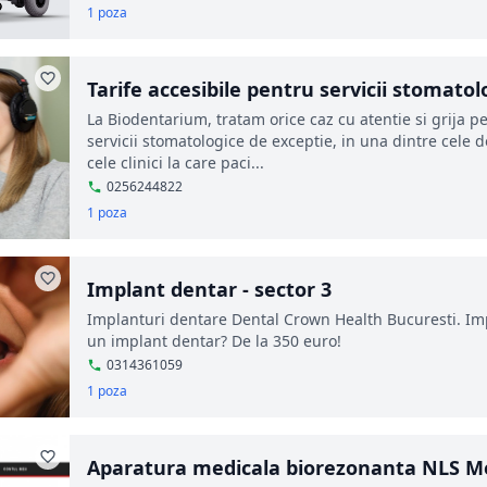
1 poza
Tarife accesibile pentru servicii stomato
La Biodentarium, tratam orice caz cu atentie si grija p
servicii stomatologice de exceptie, in una dintre cele 
cele clinici la care paci...
0256244822
1 poza
Implant dentar - sector 3
Implanturi dentare Dental Crown Health Bucuresti. Impl
un implant dentar? De la 350 euro!
0314361059
1 poza
Aparatura medicala biorezonanta NLS M