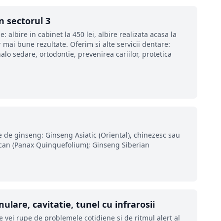
n sectorul 3
 albire in cabinet la 450 lei, albire realizata acasa la
 mai bune rezultate. Oferim si alte servicii dentare:
lo sedare, ortodontie, prevenirea cariilor, protetica
ile de ginseng: Ginseng Asiatic (Oriental), chinezesc sau
can (Panax Quinquefolium); Ginseng Siberian
ulare, cavitatie, tunel cu infrarosii
te vei rupe de problemele cotidiene și de ritmul alert al