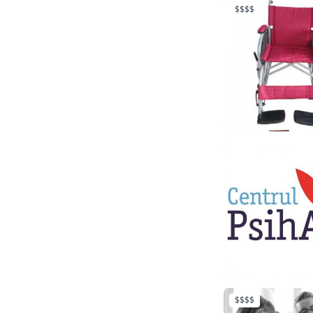
$$$$
$$$$