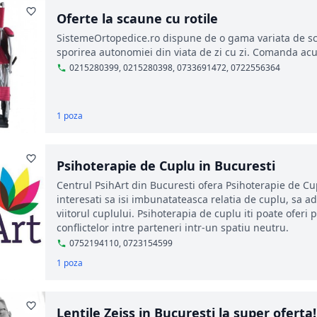
Oferte la scaune cu rotile
SistemeOrtopedice.ro dispune de o gama variata de sca
sporirea autonomiei din viata de zi cu zi. Comanda acum
0215280399, 0215280398, 0733691472, 0722556364
1 poza
Psihoterapie de Cuplu in Bucuresti
Centrul PsihArt din Bucuresti ofera Psihoterapie de Cup
interesati sa isi imbunatateasca relatia de cuplu, sa a
viitorul cuplului. Psihoterapia de cuplu iti poate oferi
conflictelor intre parteneri intr-un spatiu neutru.
0752194110, 0723154599
1 poza
Lentile Zeiss in Bucuresti la super oferta!