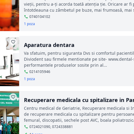
vieții, pentru a-ți acorda toată atenția ție. Oricare ar 
întotdeauna cu zâmbetul pe buze, mai frumoasă, mai s
0740104102
1 poza
Aparatura dentara
Va sfatuim, pentru siguranta Dvs si comfortul pacientil
Diviodent sau firmele mentionate pe site- www.dental
performantele produselor sosite prin al...
0214105946
1 poza
Recuperare medicala cu spitalizare in P
Centru medical de Geriatrie, Recuperare medicala si Ing
de recuperare medicala cu spitalizare pentru persoane
femural, discopatii, sechele post AVC, boala poliatrozic
0724021090, 0724338881