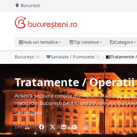
București
Hub-uri tematice
Tip conținut
Categorii
București
›
Sanatate / frumusete
›
Tratamente /
Tratamente / Operatii 
Această secțiune conține oferte de tratamente medicale 
medici din București pentru cititorii site-ului Bucures
53 rezultate
Distribuie: