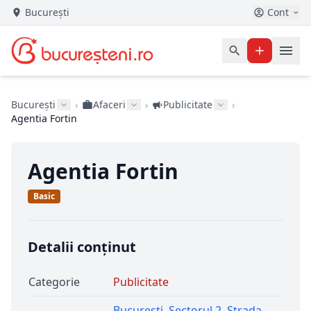
București
Cont
București
›
Afaceri
›
Publicitate
›
Agentia Fortin
Agentia Fortin
Basic
Detalii conținut
Categorie
Publicitate
Bucuresti
,
Sectorul 2
,
Strada