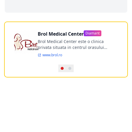
Brol Medical Center
Diamant
Brol Medical Center este o clinica
privata situata in centrul orasului
Timisoara avand o experienta de
www.brol.ro
aproape 21 de ani in chirurgia estetica.
Incepand din anul 2009 clinica isi
desfasoara activitatea intr-un spital
ultramodern.