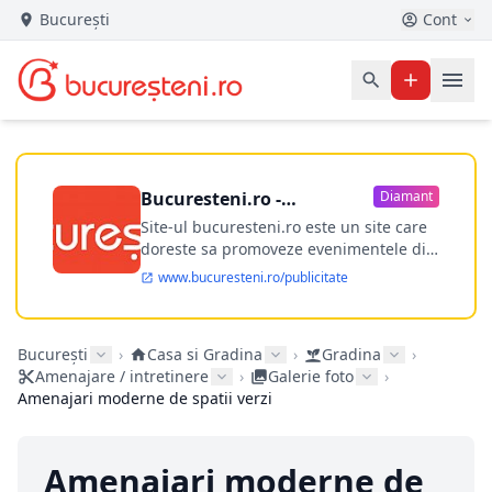
București
Cont
Bucuresteni.ro -
Diamant
publicitate online
Site-ul bucuresteni.ro este un site care
doreste sa promoveze evenimentele din
Bucuresti si nu numai, sa puna la
www.bucuresteni.ro/publicitate
dispozitia utilizatorului cea mai
performanta harta electronica a
Bucuresti-ului, si in acelasi timp sa
București
›
Casa si Gradina
›
Gradina
›
ofere posibilitatea firmel...
Amenajare / intretinere
›
Galerie foto
›
Amenajari moderne de spatii verzi
Amenajari moderne de