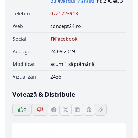
Bulevardul Marasti
, nr. 2 A, et. 3
Telefon
0721223913
Web
concept24.ro
Social
Facebook
Adăugat
24.09.2019
Modificat
acum 1 săptămână
Vizualizări
2436
Votează & Distribuie
0