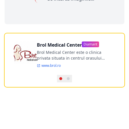
Brol Medical Center
Diamant
Brol Medical Center este o clinica
privata situata in centrul orasului
Timisoara avand o experienta de
www.brol.ro
aproape 21 de ani in chirurgia estetica.
Incepand din anul 2009 clinica isi
desfasoara activitatea intr-un spital
ultramodern.