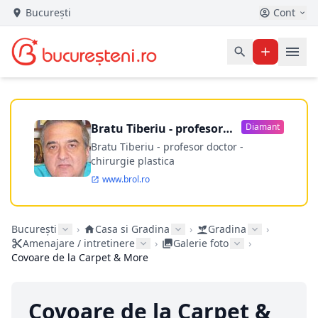
București
Cont
Bratu Tiberiu - profesor
Diamant
doctor
Bratu Tiberiu - profesor doctor -
chirurgie plastica
www.brol.ro
București
›
Casa si Gradina
›
Gradina
›
Amenajare / intretinere
›
Galerie foto
›
Covoare de la Carpet & More
Covoare de la Carpet &