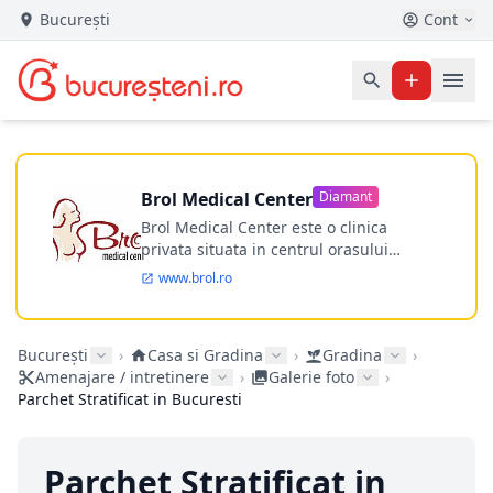
București
Cont
Brol Medical Center
Diamant
Brol Medical Center este o clinica
privata situata in centrul orasului
Timisoara avand o experienta de
www.brol.ro
aproape 21 de ani in chirurgia estetica.
Incepand din anul 2009 clinica isi
desfasoara activitatea intr-un spital
București
›
Casa si Gradina
›
Gradina
›
ultramodern.
Amenajare / intretinere
›
Galerie foto
›
Parchet Stratificat in Bucuresti
Parchet Stratificat in