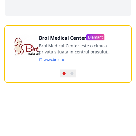
Brol Medical Center
Diamant
Brol Medical Center este o clinica
privata situata in centrul orasului
Timisoara avand o experienta de
www.brol.ro
aproape 21 de ani in chirurgia estetica.
Incepand din anul 2009 clinica isi
desfasoara activitatea intr-un spital
ultramodern.