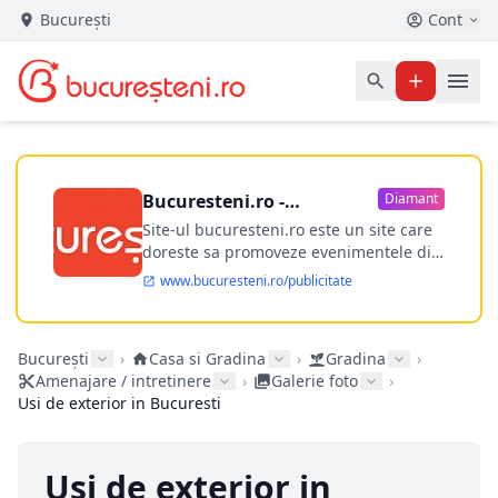
București
Cont
Bucuresteni.ro -
Diamant
publicitate online
Site-ul bucuresteni.ro este un site care
doreste sa promoveze evenimentele din
Bucuresti si nu numai, sa puna la
www.bucuresteni.ro/publicitate
dispozitia utilizatorului cea mai
performanta harta electronica a
Bucuresti-ului, si in acelasi timp sa
București
›
Casa si Gradina
›
Gradina
›
ofere posibilitatea firmel...
Amenajare / intretinere
›
Galerie foto
›
Usi de exterior in Bucuresti
Usi de exterior in