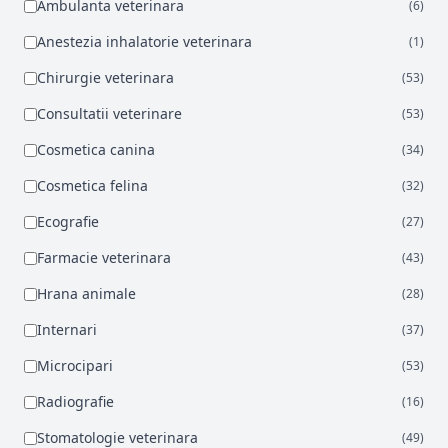
Ambulanta veterinara
(6)
Anestezia inhalatorie veterinara
(1)
Chirurgie veterinara
(53)
Consultatii veterinare
(53)
Cosmetica canina
(34)
Cosmetica felina
(32)
Ecografie
(27)
Farmacie veterinara
(43)
Hrana animale
(28)
Internari
(37)
Microcipari
(53)
Radiografie
(16)
Stomatologie veterinara
(49)