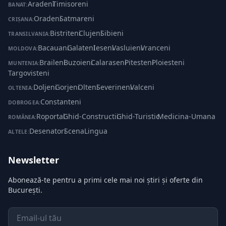
Aradeni
·
Timisoreni
BANAT:
Oradeni
·
Satmareni
CRIȘANA:
Bistriteni
·
Clujeni
·
Sibieni
TRANSILVANIA:
Bacauani
·
Galateni
·
Ieseni
·
Vasluieni
·
Vranceni
MOLDOVA:
Braileni
·
Buzoieni
·
Calaraseni
·
Pitesteni
·
Ploiesteni
·
MUNTENIA:
Targovisteni
Doljeni
·
Gorjeni
·
Olteni
·
Severineni
·
Valceni
OLTENIA:
Constanteni
DOBROGEA:
Roportal
·
Ghid-Constructii
·
Ghid-Turistic
·
Medicina-Umana
ROMÂNIA:
Desenatori
·
ScenaLingua
ALTELE:
Newsletter
Abonează-te pentru a primi cele mai noi știri și oferte din
București.
Email