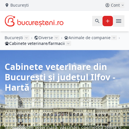
București
Cont
București
›
Diverse
›
Animale de companie
›
Cabinete veterinare/farmacii
Cabinete veterinare din
București și județul Ilfov -
Hartă
Această secțiune conține cabinete și farmacii
veterinare din București. Sunt incluse numele, adresa,
serviciile oferite (consultații și tratamente veterinare,
hrană și accesorii pentru animale, microcipări,
stomatologie veterinară, vaccinări, cosmetică felină și