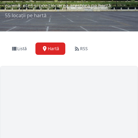
canină, etc.) și poziționarea acestora pe hartă.
55 locații pe hartă
Listă
Hartă
RSS