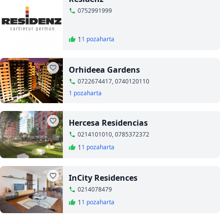
0752991999
1
1 poza
harta
Orhideea Gardens
0722674417, 0740120110
1 poza
harta
Hercesa Residencias
0214101010, 0785372372
1
1 poza
harta
InCity Residences
0214078479
1
1 poza
harta