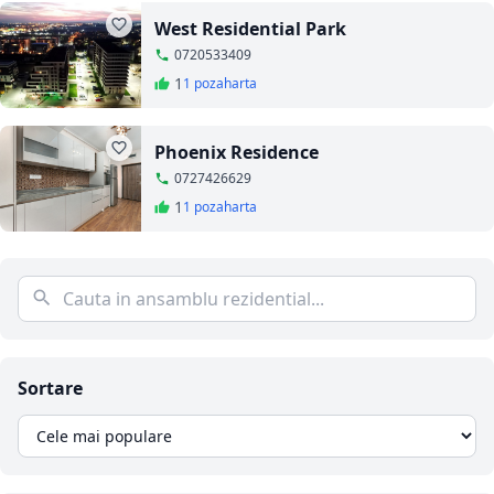
West Residential Park
0720533409
1
1 poza
harta
Phoenix Residence
0727426629
1
1 poza
harta
Sortare