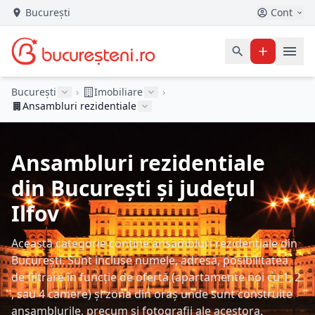
București
Cont
București
›
Imobiliare
›
Ansambluri rezidentiale
Ansambluri rezidentiale
din București și județul
Ilfov
Această categorie conține ansambluri rezidențiale din
București. Sunt incluse numele, adresa, posibilitatea
de filtrare în funcție de ofertă (apartamente noi cu 1, 2
, sau 4 camere) și zona din oraș unde sunt construite
ansamblurile, precum și fotografii ale acestora.