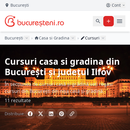
București
Cont
București
›
Casa si Gradina
›
Cursuri
Cursuri casa si gradina din
București și județul Ilfov
În secțiunea de cursuri casă și grădină veți regăsi
cursuri din București din nișa casă și grădină.
11 rezultate
Distribuie: