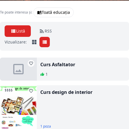
Toată educația
Te poate interesa și:
Listă
RSS
Vizualizare:
Curs Asfaltator
1
$$$$
Curs design de interior
1 poza