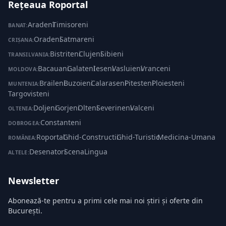
Rețeaua Roportal
Aradeni
·
Timisoreni
BANAT:
Oradeni
·
Satmareni
CRIȘANA:
Bistriteni
·
Clujeni
·
Sibieni
TRANSILVANIA:
Bacauani
·
Galateni
·
Ieseni
·
Vasluieni
·
Vranceni
MOLDOVA:
Braileni
·
Buzoieni
·
Calaraseni
·
Pitesteni
·
Ploiesteni
·
MUNTENIA:
Targovisteni
Doljeni
·
Gorjeni
·
Olteni
·
Severineni
·
Valceni
OLTENIA:
Constanteni
DOBROGEA:
Roportal
·
Ghid-Constructii
·
Ghid-Turistic
·
Medicina-Umana
ROMÂNIA:
Desenatori
·
ScenaLingua
ALTELE:
Newsletter
Abonează-te pentru a primi cele mai noi știri și oferte din
București.