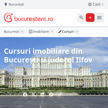
București
Cont
București
›
Imobiliare
›
Cursuri
Cursuri imobiliare din
București și județul Ilfov
În secțiunea de cursuri imobiliare veți regăsi cursuri
din București de agent imobiliar etc.
1 rezultate
Distribuie: