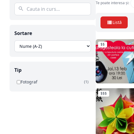
Te poate interesa și:
Listă
Sortare
$$
Tip
Fotograf
(1)
$$$