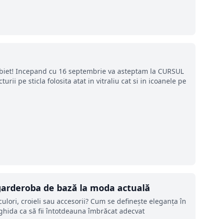
abiet! Incepand cu 16 septembrie va asteptam la CURSUL
ii pe sticla folosita atat in vitraliu cat si in icoanele pe
 garderoba de bază la moda actuală
 culori, croieli sau accesorii? Cum se defineşte eleganţa în
ghida ca să fii întotdeauna îmbrăcat adecvat