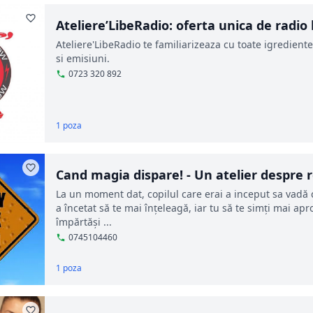
Ateliere’LibeRadio: oferta unica de radi
Ateliere'LibeRadio te familiarizeaza cu toate igredientel
si emisiuni.
0723 320 892
1 poza
Cand magia dispare! - Un atelier despre r
La un moment dat, copilul care erai a inceput sa vadă 
a încetat să te mai înţeleagă, iar tu să te simți mai apr
împărtăşi ...
0745104460
1 poza