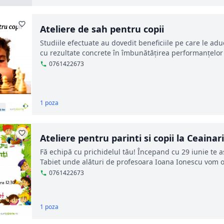
Ateliere de sah pentru copii
Studiile efectuate au dovedit beneficiile pe care le aduc
cu rezultate concrete în îmbunătățirea performanțelor ș
0761422673
1 poza
Ateliere pentru parinti si copii la Ceainar
Fă echipă cu prichidelul tău! Începand cu 29 iunie te a
Tabiet unde alături de profesoara Ioana Ionescu vom org
0761422673
1 poza