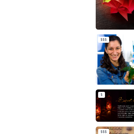
$$$
$
$$$