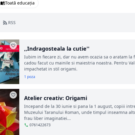
Toată educația
RSS
,,Indragosteala la cutie''
Iubim in fiecare zi, dar nu avem ocazia sa o aratam la
cadou facut cu mainile si maiestria noastra. Pentru V
impachetat in stil origami.
1 poza
Atelier creativ: Origami
Incepand de la 30 iunie si pana la 1 august, copiii intre 
Muzeului Taranului Roman, unde timpul inseamna altce
frau liber imaginatiei...
0761422673