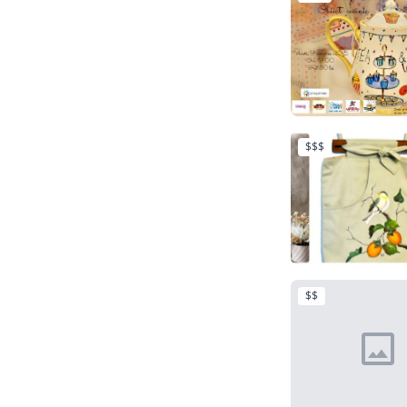
$$$
$$