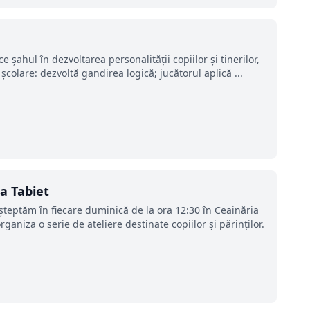
e șahul în dezvoltarea personalității copiilor și tinerilor,
colare: dezvoltă gandirea logică; jucătorul aplică ...
ia Tabiet
şteptăm în fiecare duminică de la ora 12:30 în Ceainăria
aniza o serie de ateliere destinate copiilor şi părinţilor.