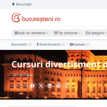
București
Hub-uri tematice
Tip conținut
Categorii
București
›
Divertisment
›
Cursuri
Cursuri divertisment d
26 rezultate
Distribuie: