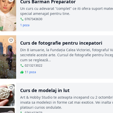
Curs Barman Preparator
Un curs cu adevarat "complet" ce iti ofera suport materi
special amenajat pentru tine.
0767343630
1 poza
Curs de fotografie pentru incepatori
Din 8 ianuarie, la Fundația Calea Victoriei, fotograful 
secretele aceste arte. Cursul de fotografie pentru începă
cum se reglează...
0213213022
1
1 poza
Curs de modelaj in lut
Art & Hobby Studio te asteapta incepand cu 2 octombrie
invata sa modelezi in forme cat mai exotice. Vei inalta 
platouri curios ondulate.
0761422673