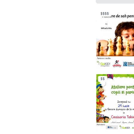
$$$$
$$