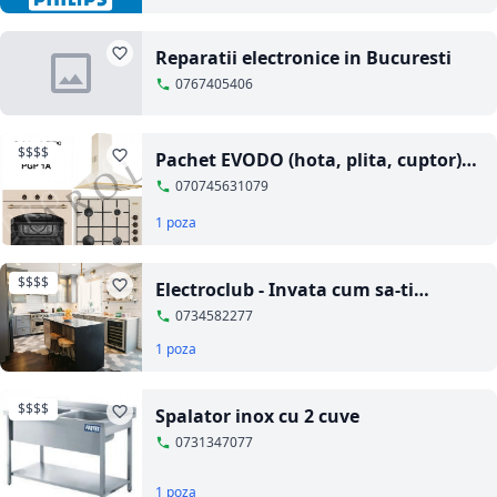
Reparatii electronice in Bucuresti
0767405406
$$$$
Pachet EVODO (hota, plita, cuptor)
electrocasnice rustice crem + bej
070745631079
rustic
1 poza
$$$$
Electroclub - Invata cum sa-ti
cumperi aparatura electrocasnica
0734582277
1 poza
$$$$
Spalator inox cu 2 cuve
0731347077
1 poza