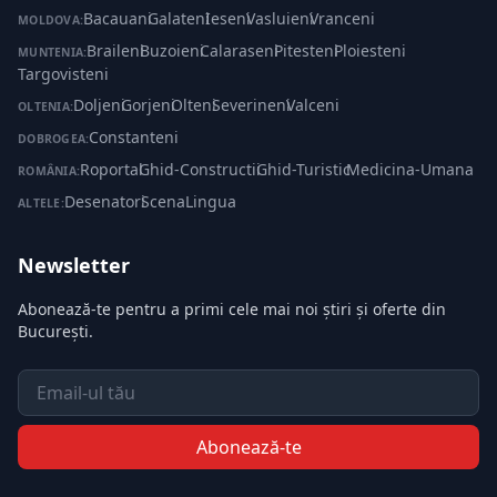
Bacauani
·
Galateni
·
Ieseni
·
Vasluieni
·
Vranceni
MOLDOVA:
Braileni
·
Buzoieni
·
Calaraseni
·
Pitesteni
·
Ploiesteni
·
MUNTENIA:
Targovisteni
Doljeni
·
Gorjeni
·
Olteni
·
Severineni
·
Valceni
OLTENIA:
Constanteni
DOBROGEA:
Roportal
·
Ghid-Constructii
·
Ghid-Turistic
·
Medicina-Umana
ROMÂNIA:
Desenatori
·
ScenaLingua
ALTELE:
Newsletter
Abonează-te pentru a primi cele mai noi știri și oferte din
București.
Email
Abonează-te