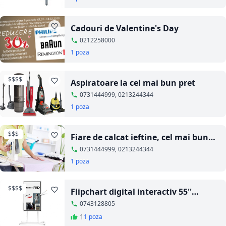
Cadouri de Valentine's Day
0212258000
1 poza
$$$$
Aspiratoare la cel mai bun pret
0731444999, 0213244344
1 poza
$$$
Fiare de calcat ieftine, cel mai bun
pret
0731444999, 0213244344
1 poza
$$$$
Flipchart digital interactiv 55''
SAMSUNG
0743128805
1
1 poza