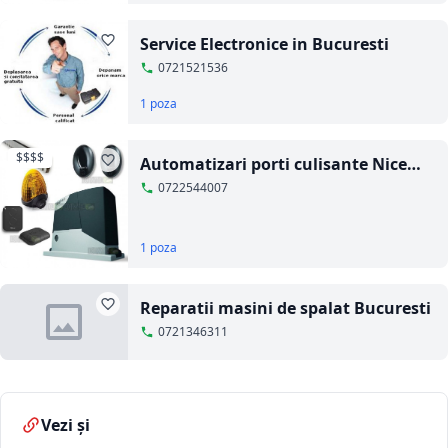
Service Electronice in Bucuresti
0721521536
1 poza
$$$$
Automatizari porti culisante Nice
Home 400 kit plus
0722544007
1 poza
Reparatii masini de spalat Bucuresti
0721346311
Vezi și