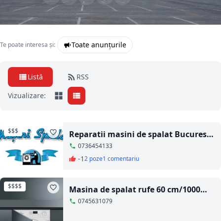
Toate anunțurile
Te poate interesa și:
Listă
RSS
Vizualizare:
$$$
Reparatii masini de spalat Bucuresti
- Ilfov
0736454133
-1
2 poze
1 comentariu
$$$$
Masina de spalat rufe 60 cm/1000
rpm
0745631079