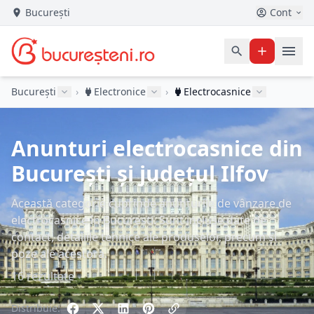
București
Cont
București
›
Electronice
›
Electrocasnice
Anunturi electrocasnice din
București și județul Ilfov
Această categorie cuprinde anunțurile de vânzare de
electrocasnice în București. Sunt incluse date de
contact, detaliile tehnice ale produselor, precum și
poze ale acestora.
16 rezultate
Distribuie: