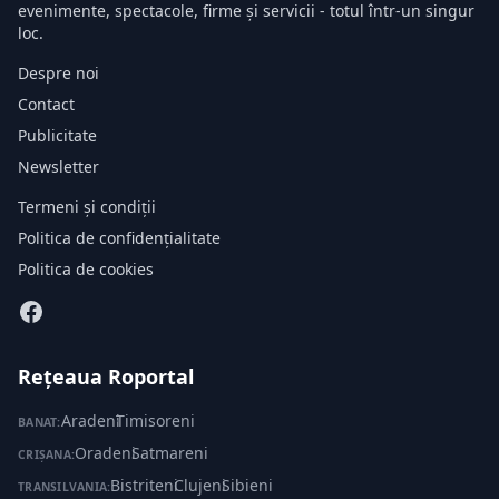
evenimente, spectacole, firme și servicii - totul într-un singur
loc.
Despre noi
Contact
Publicitate
Newsletter
Termeni și condiții
Politica de confidențialitate
Politica de cookies
Rețeaua Roportal
Aradeni
·
Timisoreni
BANAT:
Oradeni
·
Satmareni
CRIȘANA:
Bistriteni
·
Clujeni
·
Sibieni
TRANSILVANIA: