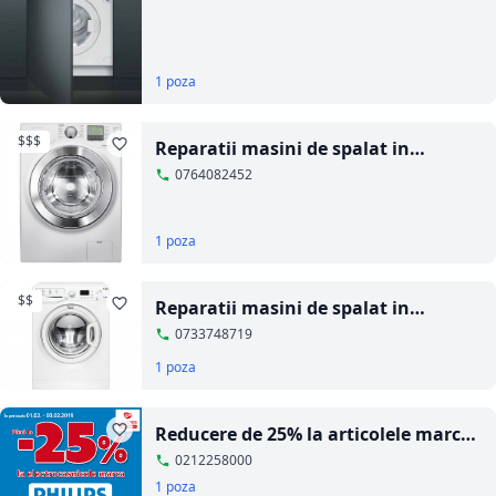
1 poza
$$$
Reparatii masini de spalat in
Bucuresti si Ilfov
0764082452
1 poza
$$
Reparatii masini de spalat in
Bucuresti
0733748719
1 poza
Reducere de 25% la articolele marca
Philips
0212258000
1 poza