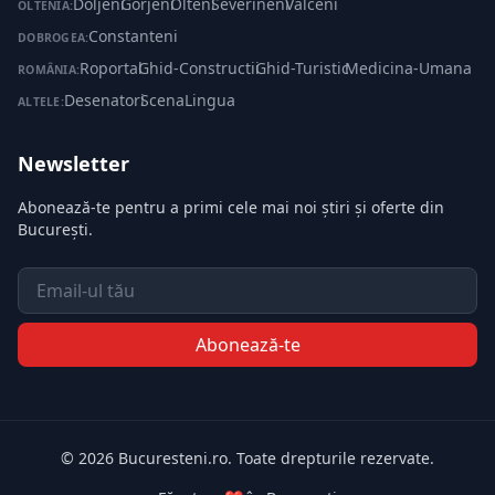
Doljeni
·
Gorjeni
·
Olteni
·
Severineni
·
Valceni
OLTENIA:
Constanteni
DOBROGEA:
Roportal
·
Ghid-Constructii
·
Ghid-Turistic
·
Medicina-Umana
ROMÂNIA:
Desenatori
·
ScenaLingua
ALTELE:
Newsletter
Abonează-te pentru a primi cele mai noi știri și oferte din
București.
Email
Abonează-te
© 2026 Bucuresteni.ro. Toate drepturile rezervate.