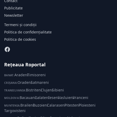
Contact
Publicitate
Newsletter
Termeni și condiții
Politica de confidențialitate
Politica de cookies
Rețeaua Roportal
Aradeni
·
Timisoreni
BANAT:
Oradeni
·
Satmareni
CRIȘANA:
Bistriteni
·
Clujeni
·
Sibieni
TRANSILVANIA:
Bacauani
·
Galateni
·
Ieseni
·
Vasluieni
·
Vranceni
MOLDOVA:
Braileni
·
Buzoieni
·
Calaraseni
·
Pitesteni
·
Ploiesteni
·
MUNTENIA:
Targovisteni