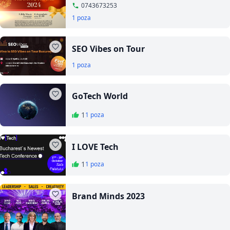
Pikasea si Pikaski
0743673253
1 poza
SEO Vibes on Tour
1 poza
GoTech World
1
1 poza
I LOVE Tech
1
1 poza
Brand Minds 2023