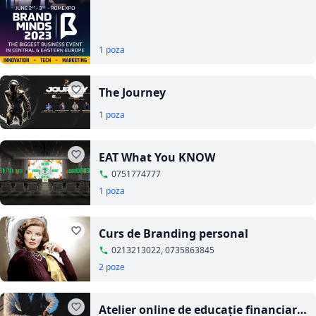
1 poza
The Journey
1 poza
EAT What You KNOW
0751774777
1 poza
Curs de Branding personal
0213213022, 0735863845
2 poze
Atelier online de educaţie financiară.