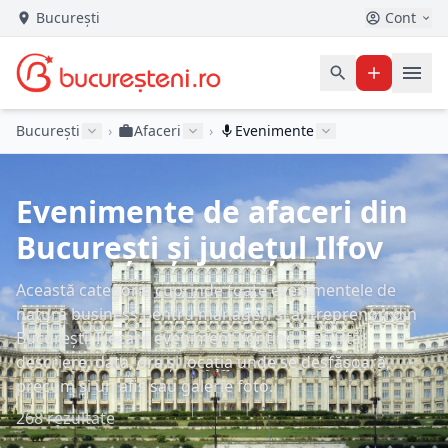
București
Cont
București
›
Afaceri
›
Evenimente
Evenimente de afaceri din
București și județul Ilfov
Această categorie cuprinde toate evenimentele de
natură business pentru manageri și antreprenori din
București. Fiecare eveniment conține o scurtă
descriere, data, ora și locația unde se desfășoară,
precum și un afiș sau galerie foto.
268 rezultate