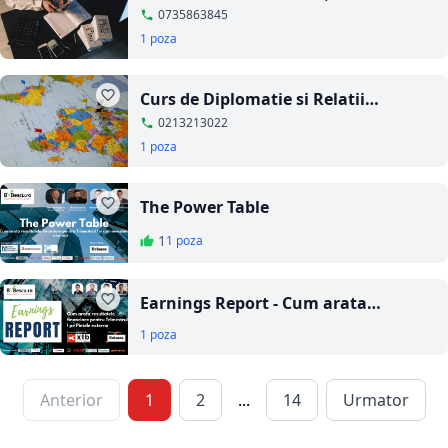
Cum să economisești inteligent?
0735863845
1 poza
Curs de Diplomatie si Relatii
Internationale
0213213022
1 poza
The Power Table
1
1 poza
Earnings Report - Cum arata
rezultatele financiare pe Pietele
1 poza
externe pentru Trimestrul I 2021
Anterior
1
2
...
14
Urmator