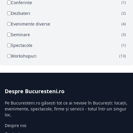
Conferinte
(1)
Dezbateri
(2)
Evenimente diverse
(4)
Seminare
(3)
Spectacole
(1)
Workshopuri
(13)
Despre Bucuresteni.ro
Pe Bucuresteni.ro găsești tot ce ai nevoie în București: locații,
evenimente, spectacole, firme și servicii - totul într-un singur
loc.
Despre noi