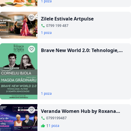
1 poza
Zilele Estivale Artpulse
0799 199 487
1 poza
Brave New World 2.0: Tehnologie,
Putere și Soarta Democrației
1 poza
Veranda Women Hub by Roxana
Maya
0799199487
1
1 poza