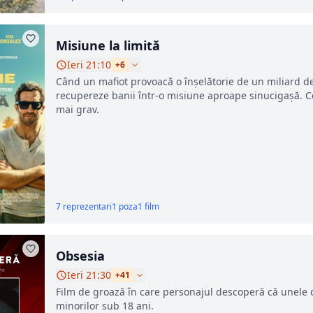
Misiune la limită
Ieri 21:10
+6
Când un mafiot provoacă o înșelătorie de un miliard de 
recupereze banii într-o misiune aproape sinucigașă. Ce
mai grav.
7 reprezentari
1 poza
1 film
Obsesia
Ieri 21:30
+41
Film de groază în care personajul descoperă că unele d
minorilor sub 18 ani.