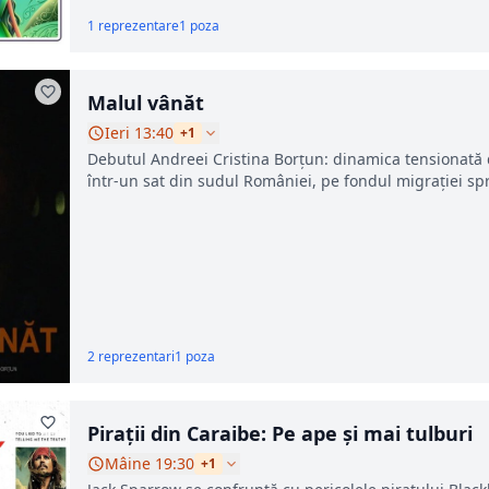
1 reprezentare
1 poza
Malul vânăt
Ieri 13:40
+1
Debutul Andreei Cristina Borțun: dinamica tensionată di
într-un sat din sudul României, pe fondul migrației spre
2 reprezentari
1 poza
Pirații din Caraibe: Pe ape și mai tulburi
Mâine 19:30
+1