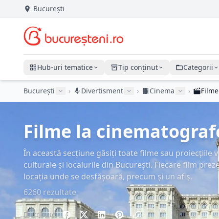
București
Hub-uri tematice
Tip conținut
Categorii
București
›
Divertisment
›
Cinema
›
Filme
Filme la cinematografe
În această secțiune găsiți toate filme sau proiecțiile
culturale și localurile din București. Fiecare film prez
locația unde se desfășoară, precum și un afiș.
6260 rezultate
Distribuie: