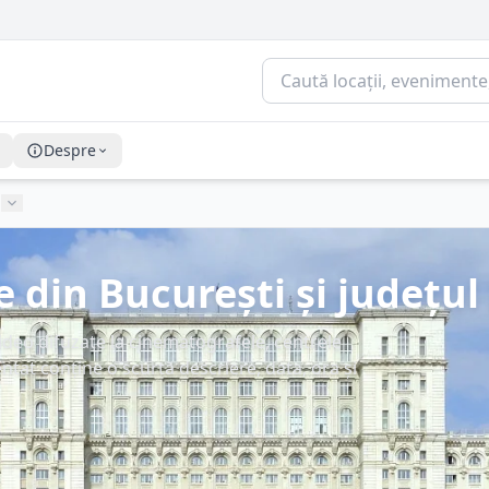
Despre
 din București și județul 
 video difuzate la cinematografele, centrele
entat conține o scurtă descriere, data, ora și