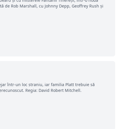
eard și cu misterele Fântânii Tinereții, într-o nouă
zată de Rob Marshall, cu Johnny Depp, Geoffrey Rush și
r într-un loc straniu, iar familia Platt trebuie să
recunoscut. Regia: David Robert Mitchell.