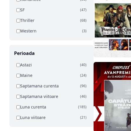
SF
(47)
Thriller
(68)
Western
(3)
Perioada
Astazi
(40)
Maine
(24)
Saptamana curenta
(96)
Saptamana viitoare
(46)
Luna curenta
(185)
Luna viitoare
(21)