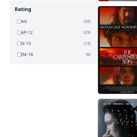
Rating
AG
(32)
AP-12
(23)
N-15
(12)
IM-18
(6)