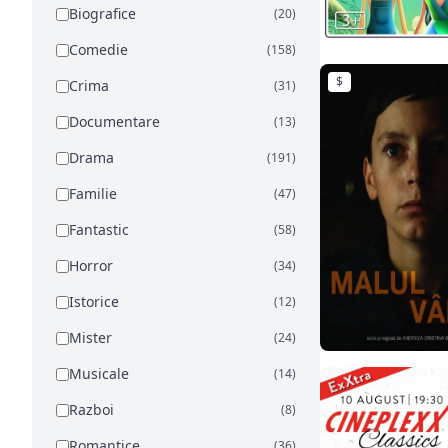
Biografice
(20)
Comedie
(158)
$
Crima
(31)
Documentare
(13)
Drama
(191)
Familie
(47)
Fantastic
(58)
Horror
(34)
Istorice
(12)
Mister
(24)
Musicale
(14)
Razboi
(8)
Romantice
(36)