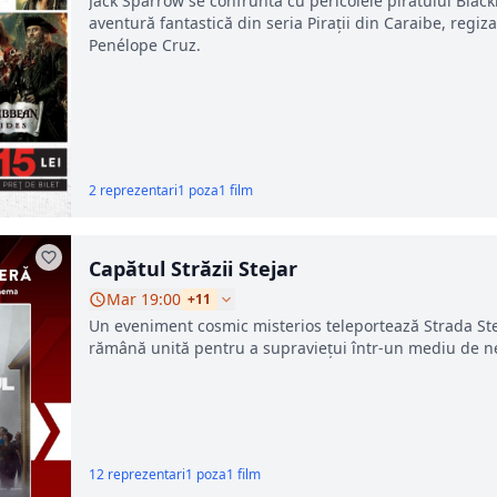
Jack Sparrow se confruntă cu pericolele piratului Blackb
aventură fantastică din seria Pirații din Caraibe, regi
Penélope Cruz.
2 reprezentari
1 poza
1 film
Capătul Străzii Stejar
Mar 19:00
+11
Un eveniment cosmic misterios teleportează Strada Steja
rămână unită pentru a supraviețui într-un mediu de ne
12 reprezentari
1 poza
1 film