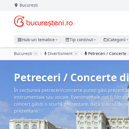
București
Hub-uri tematice
Tip conținut
Categorii
București
›
Divertisment
›
Petreceri / Concerte
Petreceri / Concerte di
În secțiunea petreceri/concerte puteți găsi prezentări
instrumentale sau vocale. Evenimentele pot fi filtrate 
concert găsiți o scurtă prezentare, data și locul de de
prezentare.
4282 rezultate