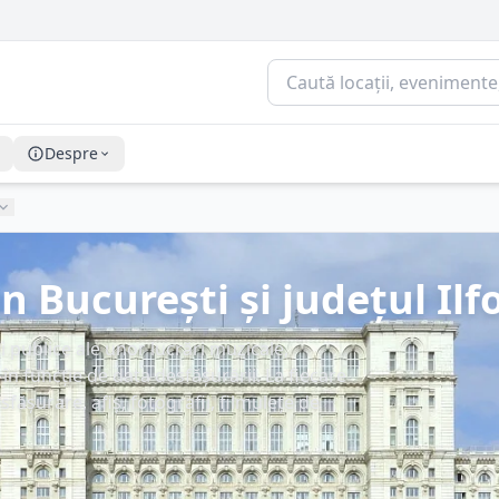
Despre
n București și județul Ilf
 publice ale unor lucrări muzicale,
în funcție de data desfășurării. La fiecare
sfășurare, afiș, fotografii, filmulețe de