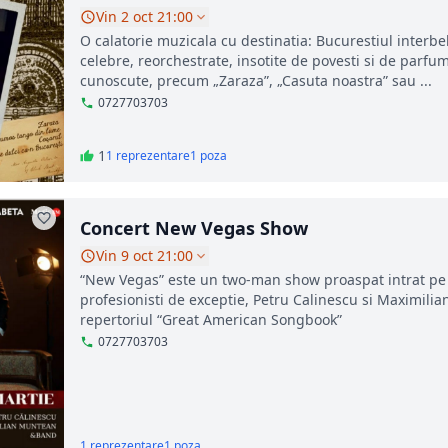
Vin 2 oct 21:00
O calatorie muzicala cu destinatia: Bucurestiul interbel
celebre, reorchestrate, insotite de povesti si de parfu
cunoscute, precum „Zaraza”, „Casuta noastra” sau ...
0727703703
1
1 reprezentare
1 poza
Concert New Vegas Show
Vin 9 oct 21:00
“New Vegas” este un two-man show proaspat intrat pe s
profesionisti de exceptie, Petru Calinescu si Maximil
repertoriul “Great American Songbook”
0727703703
1 reprezentare
1 poza