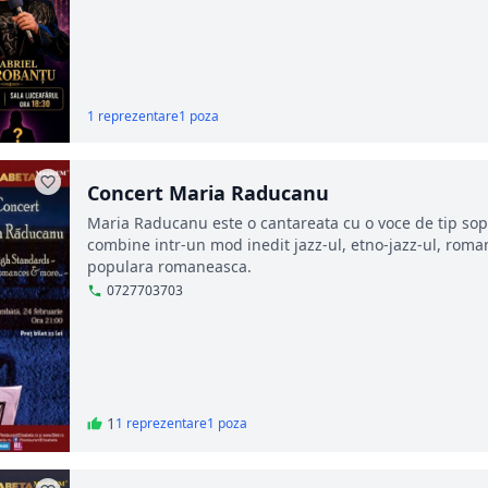
1 reprezentare
1 poza
Concert Maria Raducanu
Maria Raducanu este o cantareata cu o voce de tip sop
combine intr-un mod inedit jazz-ul, etno-jazz-ul, rom
populara romaneasca.
0727703703
1
1 reprezentare
1 poza