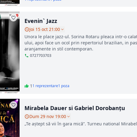
Evenin` Jazz
Joi 15 oct 21:00
Unora le place jazz-ul. Sorina Rotaru pleaca intr-o cal
ului, apoi face un ocol prin repertoriul brazilian, in p
aranjamente in stil contemporan.
0727703703
1
1 reprezentare
1 poza
Mirabela Dauer si Gabriel Dorobanțu
Dum 29 nov 19:00
„Te aștept să vii în gara mică”. Turneu national Mira