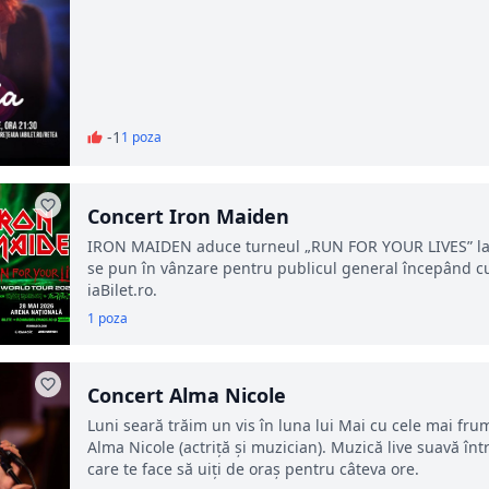
-1
1 poza
Concert Iron Maiden
IRON MAIDEN aduce turneul „RUN FOR YOUR LIVES” la A
se pun în vânzare pentru publicul general începând cu
iaBilet.ro.
1 poza
Concert Alma Nicole
Luni seară trăim un vis în luna lui Mai cu cele mai frum
Alma Nicole (actriță și muzician). Muzică live suavă înt
care te face să uiți de oraș pentru câteva ore.