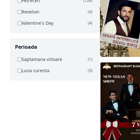
Petreceri
(126)
Revelion
(4)
Valentine's Day
(4)
Perioada
Saptamana viitoare
(1)
Luna curenta
(3)