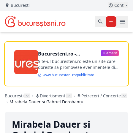
București
Cont
Bucuresteni.ro -
Diamant
publicitate online
Site-ul bucuresteni.ro este un site care
doreste sa promoveze evenimentele din
Bucuresti si nu numai, sa puna la
www.bucuresteni.ro/publicitate
dispozitia utilizatorului cea mai
performanta harta electronica a
Bucuresti-ului, si in acelasi timp sa
București
›
Divertisment
›
Petreceri / Concerte
ofere posibilitatea firmel...
›
Mirabela Dauer si Gabriel Dorobanțu
Mirabela Dauer si