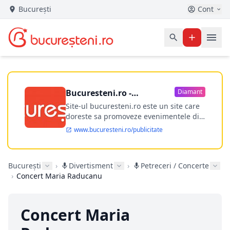
București
Cont
Bucuresteni.ro -
Diamant
publicitate online
Site-ul bucuresteni.ro este un site care
doreste sa promoveze evenimentele din
Bucuresti si nu numai, sa puna la
www.bucuresteni.ro/publicitate
dispozitia utilizatorului cea mai
performanta harta electronica a
Bucuresti-ului, si in acelasi timp sa
București
›
Divertisment
›
Petreceri / Concerte
ofere posibilitatea firmel...
›
Concert Maria Raducanu
Concert Maria