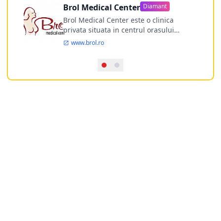
Brol Medical Center
Diamant
Brol Medical Center este o clinica
privata situata in centrul orasului
Timisoara avand o experienta de
www.brol.ro
aproape 21 de ani in chirurgia estetica.
Incepand din anul 2009 clinica isi
desfasoara activitatea intr-un spital
ultramodern.